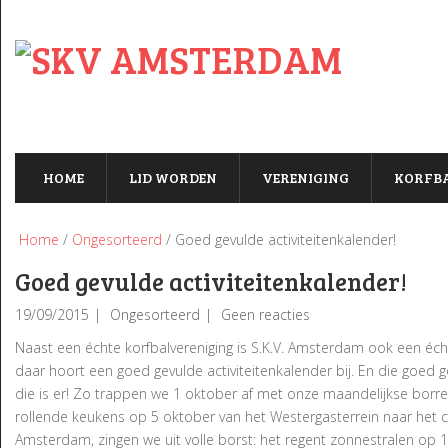
HOME
LID WORDEN
VERENIGING
KORFB
Home
/
Ongesorteerd
/ Goed gevulde activiteitenkalender!
Goed gevulde activiteitenkalender!
19/09/2015
Ongesorteerd
Geen reacties
Naast een échte korfbalvereniging is S.K.V. Amsterdam ook een éch
daar hoort een goed gevulde activiteitenkalender bij. En die goed g
die is er! Zo trappen we 1 oktober af met onze maandelijkse borrel
rollende keukens op 5 oktober van het Westergasterrein naar het cl
Amsterdam, zingen we uit volle borst: het regent zonnestralen op 