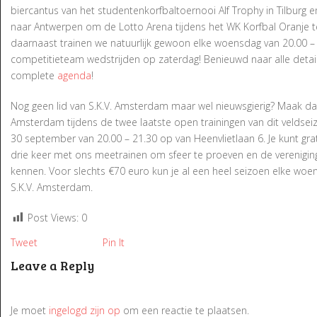
biercantus van het studentenkorfbaltoernooi Alf Trophy in Tilburg 
naar Antwerpen om de Lotto Arena tijdens het WK Korfbal Oranje te
daarnaast trainen we natuurlijk gewoon elke woensdag van 20.00 – 
competitieteam wedstrijden op zaterdag! Benieuwd naar alle detail
complete
agenda
!
Nog geen lid van S.K.V. Amsterdam maar wel nieuwsgierig? Maak dan
Amsterdam tijdens de twee laatste open trainingen van dit velds
30 september van 20.00 – 21.30 op van Heenvlietlaan 6. Je kunt grati
drie keer met ons meetrainen om sfeer te proeven en de vereniging
kennen. Voor slechts €70 euro kun je al een heel seizoen elke woe
S.K.V. Amsterdam.
Post Views:
0
Tweet
Pin It
Leave a Reply
Je moet
ingelogd zijn op
om een reactie te plaatsen.