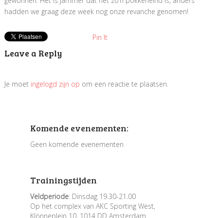
gewonnen. Het is jammer dat het zo’n pokkeneind is, anders
hadden we graag deze week nog onze revanche genomen!
Pin It
Leave a Reply
Je moet
ingelogd zijn op
om een reactie te plaatsen.
Komende evenementen:
Geen komende evenementen
Trainingstijden
Veldperiode
: Dinsdag 19.30-21.00
Op het complex van AKC Sporting West,
Klönneplein 10, 1014 DD Amsterdam