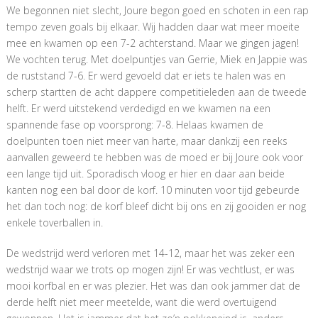
We begonnen niet slecht, Joure begon goed en schoten in een rap
tempo zeven goals bij elkaar. Wij hadden daar wat meer moeite
mee en kwamen op een 7-2 achterstand. Maar we gingen jagen!
We vochten terug. Met doelpuntjes van Gerrie, Miek en Jappie was
de ruststand 7-6. Er werd gevoeld dat er iets te halen was en
scherp startten de acht dappere competitieleden aan de tweede
helft. Er werd uitstekend verdedigd en we kwamen na een
spannende fase op voorsprong: 7-8. Helaas kwamen de
doelpunten toen niet meer van harte, maar dankzij een reeks
aanvallen geweerd te hebben was de moed er bij Joure ook voor
een lange tijd uit. Sporadisch vloog er hier en daar aan beide
kanten nog een bal door de korf. 10 minuten voor tijd gebeurde
het dan toch nog: de korf bleef dicht bij ons en zij gooiden er nog
enkele toverballen in.
De wedstrijd werd verloren met 14-12, maar het was zeker een
wedstrijd waar we trots op mogen zijn! Er was vechtlust, er was
mooi korfbal en er was plezier. Het was dan ook jammer dat de
derde helft niet meer meetelde, want die werd overtuigend