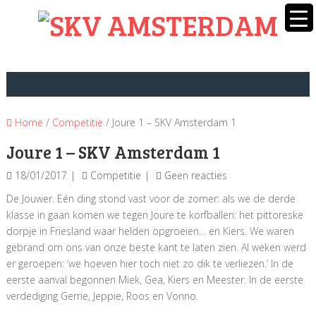
Home
/
Competitie
/ Joure 1 – SKV Amsterdam 1
Joure 1 – SKV Amsterdam 1
18/01/2017
Competitie
Geen reacties
De Jouwer. Eén ding stond vast voor de zomer: als we de derde
klasse in gaan komen we tegen Joure te korfballen: het pittoreske
dorpje in Friesland waar helden opgroeien… en Kiers. We waren
gebrand om ons van onze beste kant te laten zien. Al weken werd
er geroepen: ‘we hoeven hier toch niet zo dik te verliezen.’ In de
eerste aanval begonnen Miek, Gea, Kiers en Meester. In de eerste
verdediging Gerrie, Jeppie, Roos en Vonno.