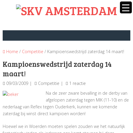
Home
/
Competitie
/ Kampioenswedstrijd zaterdag 14 maart!
Kampioenswedstrijd zaterdag 14
maart!
09/03/2009
Competitie
1 reactie
Na de zeer zware bevalling in de derby van
afgelopen zaterdag tegen MIK (11-10) en de
nederlaag van Reflex tegen Ouderkerk, kunnen we komende
zaterdag bij winst direct kampioen worden!
Hoewel we in Woerden moeten spelen zouden we het natuurlijk