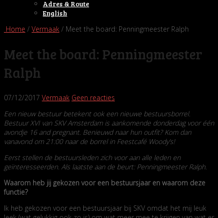
Adres & Route
English
Home
/
Vermaak
/ Meet the board: Penningmeester Ralph
Meet the board: Penningmeester
Ralph
07/12/2017
Vermaak
Geen reacties
Een nieuw bestuur betekent ook een nieuwe bestuursborrel.
Bestuur XVI van SKV Amsterdam is aankomende donderdag voor één
avondje 16 and pregnant. Benieuwd naar hun outfit? Kom dan
vanavond om 21:00 naar de borrel in Feestcafé Woody’s!
Eerst stellen de bestuursleden zich voor aan alle leden en
geïnteresseerden. Als laatste aan de beurt: Penningmeester Ralph.
Waarom heb jij gekozen voor een bestuursjaar en waarom deze
functie?
Ik heb gekozen voor een bestuursjaar bij SKV omdat het mij leuk
leek (wat gelukkig ook zo is) om wat meer mee te krijgen van wat er