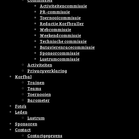
Activiteitencommissie
PR-commissie
Toernooicommissie
Redactie Korfbraller
Webcommissie
Weekendcommissie
Technische commissie
Batavierenracecommissie
Sponsorcommissie
Lustrumcommissie
Activiteiten
Privacyverklaring
Korfbal
Trainen
Teams
Toernooien
Barometer
Foto’s
Leden
Lustrum
Sponsoren
Contact
Contactgegevens