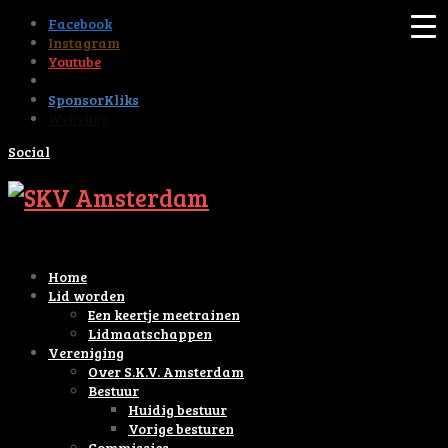
Facebook
Instagram
Youtube
Tiktok
SponsorKliks
Webshop
Social
Home
Lid worden
Een keertje meetrainen
Lidmaatschappen
Vereniging
Over S.K.V. Amsterdam
Bestuur
Huidig bestuur
Vorige besturen
Commissies