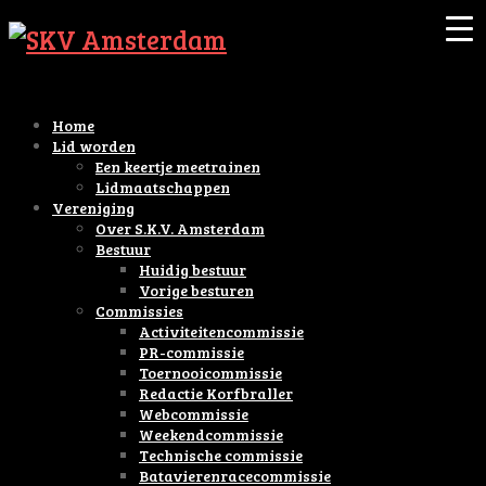
Home
Lid worden
Een keertje meetrainen
Lidmaatschappen
Vereniging
Over S.K.V. Amsterdam
Bestuur
Huidig bestuur
Vorige besturen
Commissies
Activiteitencommissie
PR-commissie
Toernooicommissie
Redactie Korfbraller
Webcommissie
Weekendcommissie
Technische commissie
Batavierenracecommissie