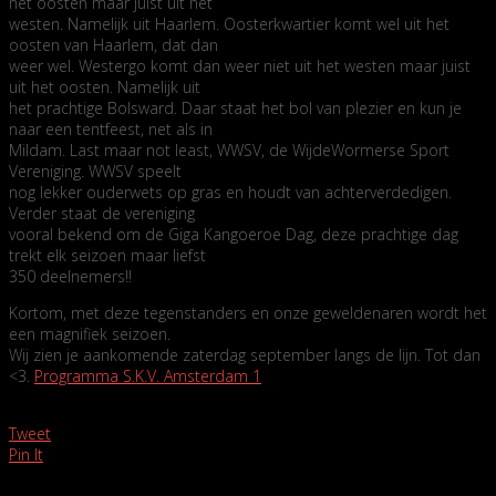
het oosten maar juist uit het
westen. Namelijk uit Haarlem. Oosterkwartier komt wel uit het
oosten van Haarlem, dat dan
weer wel. Westergo komt dan weer niet uit het westen maar juist
uit het oosten. Namelijk uit
het prachtige Bolsward. Daar staat het bol van plezier en kun je
naar een tentfeest, net als in
Mildam. Last maar not least, WWSV, de WijdeWormerse Sport
Vereniging. WWSV speelt
nog lekker ouderwets op gras en houdt van achterverdedigen.
Verder staat de vereniging
vooral bekend om de Giga Kangoeroe Dag, deze prachtige dag
trekt elk seizoen maar liefst
350 deelnemers!!
Kortom, met deze tegenstanders en onze geweldenaren wordt het
een magnifiek seizoen.
Wij zien je aankomende zaterdag september langs de lijn. Tot dan
<3.
Programma S.K.V. Amsterdam 1
Tweet
Pin It