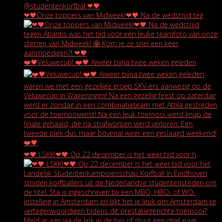
❤🖤Onze toppers van Midweek!❤🖤 Na de wedstrijd teg
❤️🖤Veluwecup! ❤️🖤 Alweer bijna twee weken geleden
❤🖤 LSKK!❤🖤 Op 22 december is het weer tijd voor h