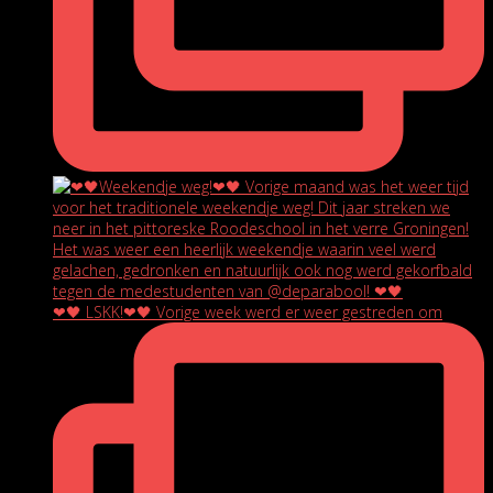
❤🖤 LSKK!❤🖤 Vorige week werd er weer gestreden om