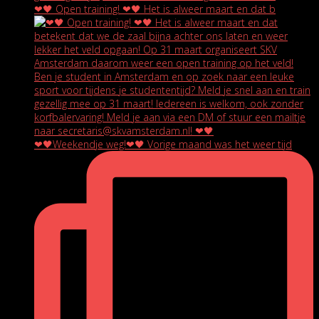
❤🖤 Open training! ❤🖤 Het is alweer maart en dat b
❤🖤Weekendje weg!❤🖤 Vorige maand was het weer tijd