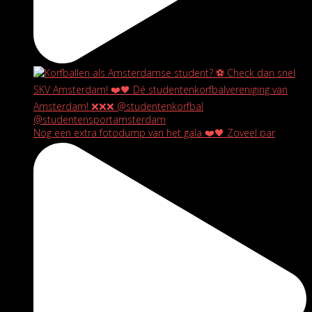
Nog een extra fotodump van het gala ❤️🖤 Zoveel par