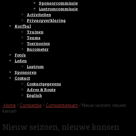
Sponsorcommissie
Lustrumcommissie
Activiteiten
Privacyverklaring
Korfbal
Trainen
Teams
Toernooien
Barometer
Foto’s
Leden
Lustrum
Sponsoren
Contact
Contactgegevens
Adres & Route
English
Home
/
Competitie
•
Competitieteam
/ Nieuw seizoen, nieuwe
kansen
Nieuw seizoen, nieuwe kansen