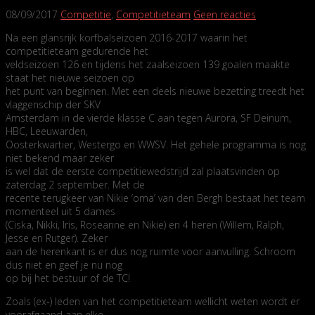
08/09/2017
Competitie
,
Competitieteam
Geen reacties
Na een glansrijk korfbalseizoen 2016-2017 waarin het
competitieteam gedurende het
veldseizoen 126 en tijdens het zaalseizoen 139 goalen maakte
staat het nieuwe seizoen op
het punt van beginnen. Met een deels nieuwe bezetting treedt het
vlaggenschip der SKV
Amsterdam in de vierde klasse C aan tegen Aurora, SF Deinum,
HBC, Leeuwarden,
Oosterkwartier, Westergo en WWSV. Het gehele programma is nog
niet bekend maar zeker
is wel dat de eerste competitiewedstrijd zal plaatsvinden op
zaterdag 2 september. Met de
recente terugkeer van Nikie ‘oma’ van den Bergh bestaat het team
momenteel uit 5 dames
(Ciska, Nikki, Iris, Roseanne en Nikie) en 4 heren (Willem, Ralph,
Jesse en Rutger). Zeker
aan de herenkant is er dus nog ruimte voor aanvulling. Schroom
dus niet en geef je nu nog
op bij het bestuur of de TC!
Zoals (ex-) leden van het competitieteam wellicht weten wordt er
voorafgaand aan elke