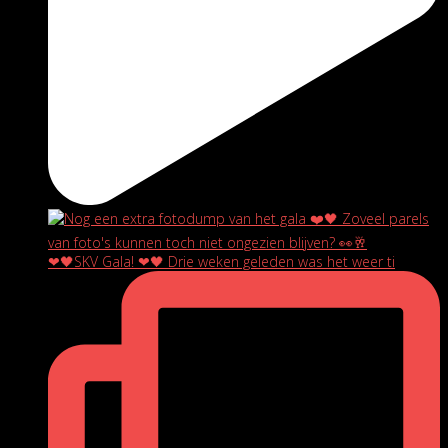
❤🖤SKV Gala! ❤🖤 Drie weken geleden was het weer ti