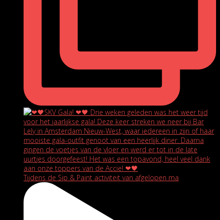
Tijdens de Sip & Paint activiteit van afgelopen ma