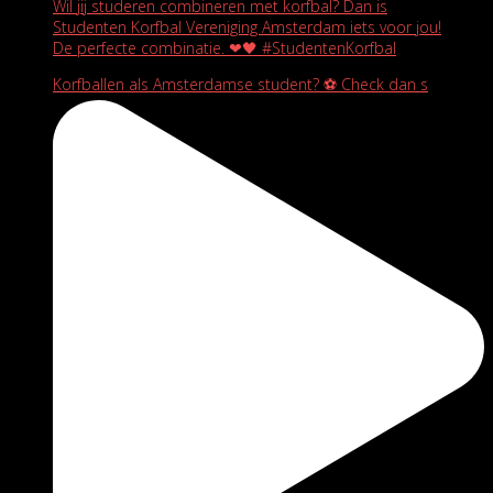
Wil jij studeren combineren met korfbal? Dan is
Studenten Korfbal Vereniging Amsterdam iets voor jou!
De perfecte combinatie. ❤🖤 #StudentenKorfbal
Korfballen als Amsterdamse student? ⚽️ Check dan s