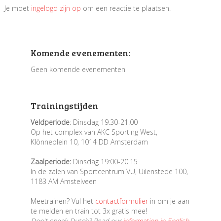
Je moet
ingelogd zijn op
om een reactie te plaatsen.
Komende evenementen:
Geen komende evenementen
Trainingstijden
Veldperiode
: Dinsdag 19.30-21.00
Op het complex van AKC Sporting West,
Klönneplein 10, 1014 DD Amsterdam
Zaalperiode:
Dinsdag 19:00-20.15
In de zalen van Sportcentrum VU, Uilenstede 100,
1183 AM Amstelveen
Meetrainen? Vul het
contactformulier
in om je aan
te melden en train tot 3x gratis mee!
Don't speak Dutch? Read our
information in English