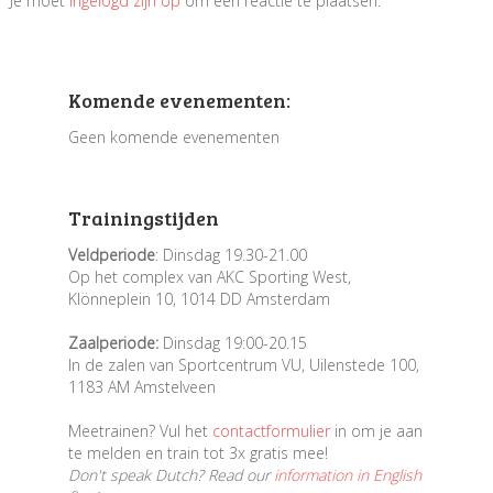
Je moet
ingelogd zijn op
om een reactie te plaatsen.
Komende evenementen:
Geen komende evenementen
Trainingstijden
Veldperiode
: Dinsdag 19.30-21.00
Op het complex van AKC Sporting West,
Klönneplein 10, 1014 DD Amsterdam
Zaalperiode:
Dinsdag 19:00-20.15
In de zalen van Sportcentrum VU, Uilenstede 100,
1183 AM Amstelveen
Meetrainen? Vul het
contactformulier
in om je aan
te melden en train tot 3x gratis mee!
Don't speak Dutch? Read our
information in English