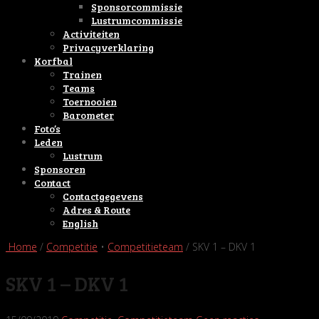
Sponsorcommissie
Lustrumcommissie
Activiteiten
Privacyverklaring
Korfbal
Trainen
Teams
Toernooien
Barometer
Foto’s
Leden
Lustrum
Sponsoren
Contact
Contactgegevens
Adres & Route
English
Home
/
Competitie
•
Competitieteam
/ SKV 1 – DKV 1
SKV 1 – DKV 1