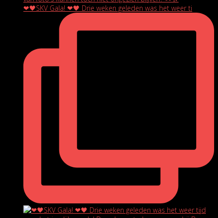
❤🖤SKV Gala! ❤🖤 Drie weken geleden was het weer ti