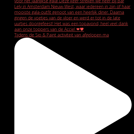
Tijdens de Sip & Paint activiteit van afgelopen ma