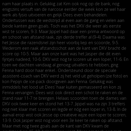
nam haar plaats in. Gelukkig zat Kim ook nog op de bank, nog
enigszins versuft van de narcose eerder die week kon ze wel haar
werk als fysio uitvoeren en gelijk Dees even behandelen.
Ondertussen was de wedstrijd al even aan de gang en vielen aan
beide kanten geen goals. Toch was het DKV die weer als eerste
wist te scoren, 9-3. Maar Jippel had daar een prima antwoord op
en schoot van afstand raak, zijn derde treffer al (9-4). Daarna was
het Jesse die razendsnel zijn heer voorbij liep en scoorde, 9-5.
Wederom een raak afstandsschot aan de kant van DKV bracht de
score op 10-5. Maar aan onze kant was het Jasper die dit even
fijntjes nadeed, 10-6. DKV wist nog te scoren uit een loper, 11-6. En
toen we dachten vandaag al genoeg uitvallers te hebben, ging
Fenna hard door haar enkel.. Ondersteund door de speciale
assistent-coach van DKV werd zij het veld uit geholpen (zie foto) en
kon Pepijn de ice-pack doorgeven aan Fenna. Gelukkig was
inmiddels het lood uit Dees’ haar kuiten gemasseerd en kon zij
Fenna vervangen. Dees wist ook direct een schot te raken en de
stand naar 11-7 te brengen. Helaas scoorden toen de dames van
DKV ook twee keer en stond het 13-7. Jippel was na zijn 3 treffers
nog niet klaar met scoren en legde er nóg een loper in, 13-8. In de
aanval erop wist ook Jesse op creatieve wijze een loper te scoren,
13-9. Ook Jasper wist nog voor een 3e keer te raken op afstand.
Maar met nog twee goals aan de kant van DKV kwam de