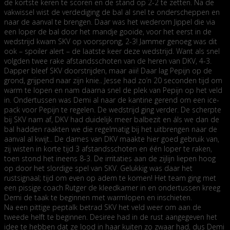
de kortste keren te scoren en de stand op 2-2 te zetten. Na de
vakwissel wist de verdediging de bal al snel te onderscheppen en
naar de aanval te brengen. Daar was het wederom Jippel die via
een loper de bal door het mandje gooide, voor het eerst in de
wedstrijd kwam SKV op voorsprong, 2-3! Jammer genoeg was dit
ook – spoiler alert – de laatste keer deze wedstrijd. Want als snel
volgden twee rake afstandsschoten van de heren van DKV, 4-3.
Dapper bleef SKV doorstrijden, maar aiii! Daar lag Pepijn op de
grond, grijpend naar zijn knie.. Jesse had zo’n 20 seconden tijd om
warm te lopen en nam daarna snel de plek van Pepijn op het veld
in. Ondertussen was Demi al naar de kantine gerend om een ice-
pack voor Pepijn te regelen. De wedstrijd ging verder. De scherpte
bij SKV nam af, DKV had duidelijk meer balbezit en áls we dan de
bal hadden raakten we die regelmatig bij het uitbrengen naar de
aanval al kwijt.. De dames van DKV maakte hier goed gebruik van,
zij wisten in korte tijd 3 afstandsschoten en één loper te raken,
toen stond het ineens 8-3. De irritaties aan de zijlijn liepen hoog
op door het slordige spel van SKV. Gelukkig was daar het
rustsignaal; tijd om even op adem te komen! Het team ging met
een pissige coach Rutger de kleedkamer in en ondertussen kreeg
Demi de taak te beginnen met warmlopen en inschieten.
Na een pittige peptalk betrad SKV het veld weer om aan de
tweede helft te beginnen. Desiree had in de rust aangegeven het
idee te hebben dat ze lood in haar kuiten zo zwaar had, dus Demi