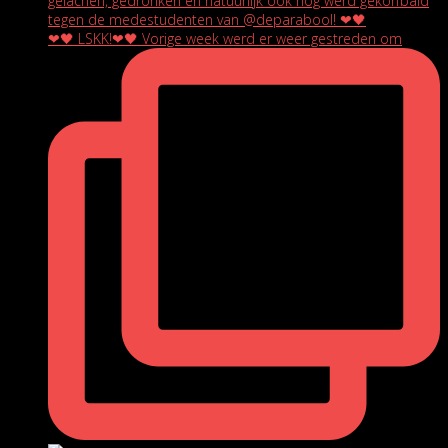
❤🖤 LSKK!❤🖤 Vorige week werd er weer gestreden om