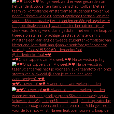
❤🖤Onze toppers van Midweek!❤🖤 Na de wedstrijd teg
❤️🖤Veluwecup! ❤️🖤 Alweer bijna twee weken geleden