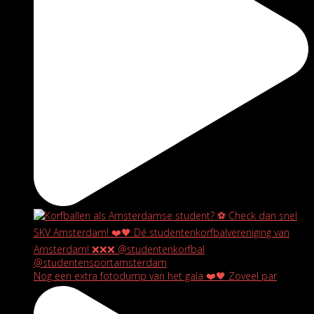
Nog een extra fotodump van het gala ❤️🖤 Zoveel par