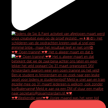
❤🖤 Open training! ❤🖤 Het is alweer maart en dat b
❤🖤Weekendje weg!❤🖤 Vorige maand was het weer tijd