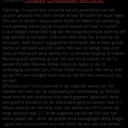
15/09/2019
Competitie
,
Competitieteam
Geen reacties
Zaterdag 14 september stond de eerste uitwedstrijd van het
seizoen gepland. Het team reisde af naar IJmuiden om daar tegen
DKV aan te treden. Helaas waren Roofy en Willem niet aanwezig,
maar gelukkig waren Jasper en Jesse bereid om mee te spelen.
Coach Rutger kende DKV nog van een vorig decennium toen hij zelf
nog speelde in het team. Ook toen lette onze Ger al veel op de
vrouwtjes, want hij wist nog goed te herinneren dat er twee goede
dames in het team van DKV zaten. Het was de lastige taak voor
Dees en Fenna om deze dames het zo moeilijk mogelijk te maken.
Na een goede warming-up was het tijd om te starten. In de 1e
aanval stonden Desiree, Meike, Pepijn en Jippel. In de 1e
verdediging stonden Sjon, Fenna, Hidde en Jasper. Het viel al snel
op de DKV een energiek team was en dat het een zware pot zou
worden.
DKV kwam op 1-0 voorsprong. In de volgende aanval van SKV
maakte een heer van de tegenpartij een overtreding op Desiree,
waar terecht een strafworp voor werd gegeven. Jippel wist deze
stip goed te benutten en de stand weer gelijk te trekken naar 1-1.
Helaas duurde dit niet lang, want een dame van DKV schoot op
lange afstand raak, 2-1. In de volgende aanval van SKV was het
vooral Jasper die – door zijn goede in/uit bewegingen aldus Rutger
– goed wist vrij te komen voor het schot, hij wist dan ook binnen