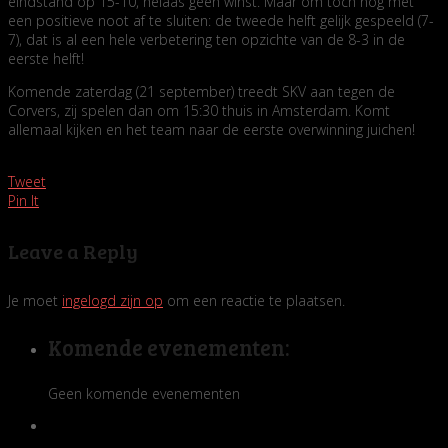
eindstand op 15-10, helaas geen winst. Maar om toch nog met
een positieve noot af te sluiten: de tweede helft gelijk gespeeld (7-
7), dat is al een hele verbetering ten opzichte van de 8-3 in de
eerste helft!
Komende zaterdag (21 september) treedt SKV aan tegen de
Corvers, zij spelen dan om 15:30 thuis in Amsterdam. Komt
allemaal kijken en het team naar de eerste overwinning juichen!
Tweet
Pin It
Leave a Reply
Je moet
ingelogd zijn op
om een reactie te plaatsen.
Komende evenementen:
Geen komende evenementen