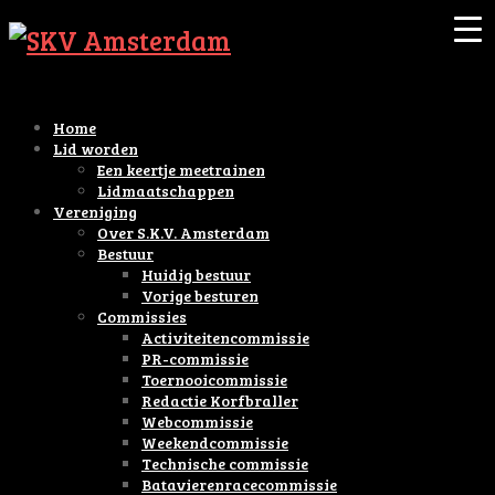
Home
Lid worden
Een keertje meetrainen
Lidmaatschappen
Vereniging
Over S.K.V. Amsterdam
Bestuur
Huidig bestuur
Vorige besturen
Commissies
Activiteitencommissie
PR-commissie
Toernooicommissie
Redactie Korfbraller
Webcommissie
Weekendcommissie
Technische commissie
Batavierenracecommissie