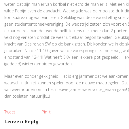
weten dat zijn manier van korfbal niet echt de manier is. Met een k
wilde Pepijn even de aandacht. Wat volgde was de mooiste duik die 
kon Suárez nog wat van leren. Gelukkig was deze voorstelling snel voo
geen studententoneelvereniging. De wedstrijd zetten zich voort en
elkaar de rest van de tweede helft telkens niet meer dan 2 punte
veld nog verlaten omdat ze weer uit elkaar begon te vallen. Geluk
kracht van Desire van SW op de bank zitten. Dit konden we in de 
gebruiken. Na de 11-10 gaven we de voorsprong niet meer weg wa
eindstand van 12-11! Wat heeft SKV een lekkere pot gespeeld. Hie
(gedeeld) winterkampioen geworden!
Maar even zonder gekkigheid. Het is erg jammer dat we aankomen
waarschijnlijk niet kunnen spelen door de nieuwe maatregelen. Dat g
van weerhouden om in het nieuwe jaar er weer vol tegenaan gaan! 
dan toelaten natuurlijk…)
Tweet
Pin It
Leave a Reply