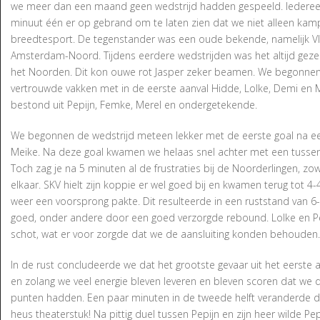
we meer dan een maand geen wedstrijd hadden gespeeld. Iederee
minuut één er op gebrand om te laten zien dat we niet alleen ka
breedtesport. De tegenstander was een oude bekende, namelijk Vlu
Amsterdam-Noord. Tijdens eerdere wedstrijden was het altijd gezell
het Noorden. Dit kon ouwe rot Jasper zeker beamen. We begonnen 
vertrouwde vakken met in de eerste aanval Hidde, Lolke, Demi en 
bestond uit Pepijn, Femke, Merel en ondergetekende.
We begonnen de wedstrijd meteen lekker met de eerste goal na 
Meike. Na deze goal kwamen we helaas snel achter met een tussens
Toch zag je na 5 minuten al de frustraties bij de Noorderlingen, zo
elkaar. SKV hielt zijn koppie er wel goed bij en kwamen terug tot 4
weer een voorsprong pakte. Dit resulteerde in een ruststand van 6-
goed, onder andere door een goed verzorgde rebound. Lolke en Pe
schot, wat er voor zorgde dat we de aansluiting konden behouden
In de rust concludeerde we dat het grootste gevaar uit het eerst
en zolang we veel energie bleven leveren en bleven scoren dat we
punten hadden. Een paar minuten in de tweede helft veranderde de
heus theaterstuk! Na pittig duel tussen Pepijn en zijn heer wilde Pep