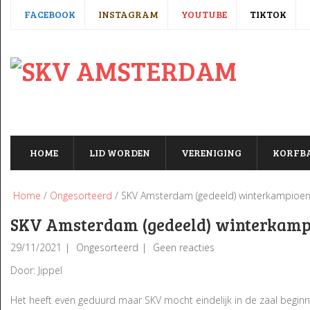
FACEBOOK
INSTAGRAM
YOUTUBE
TIKTOK
HOME
LID WORDEN
VERENIGING
KORFB
Home
/
Ongesorteerd
/ SKV Amsterdam (gedeeld) winterkampioen
SKV Amsterdam (gedeeld) winterkamp
29/11/2021
Ongesorteerd
Geen reacties
Door: Jippel
Het heeft even geduurd maar SKV mocht eindelijk in de zaal beginn