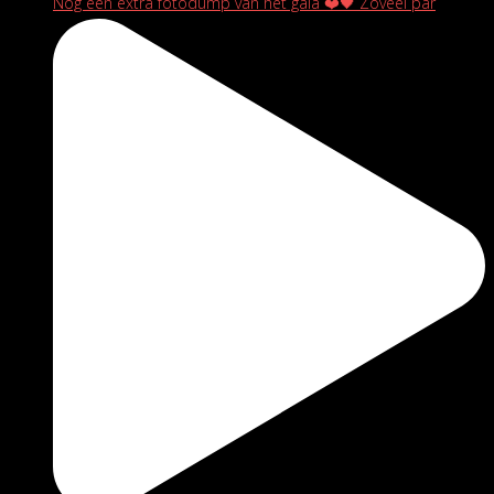
Nog een extra fotodump van het gala ❤️🖤 Zoveel par