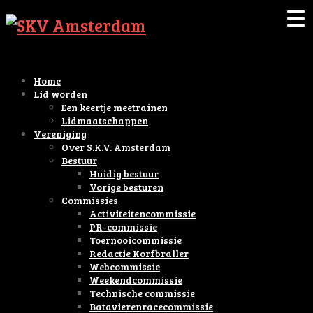
Home
Lid worden
Een keertje meetrainen
Lidmaatschappen
Vereniging
Over S.K.V. Amsterdam
Bestuur
Huidig bestuur
Vorige besturen
Commissies
Activiteitencommissie
PR-commissie
Toernooicommissie
Redactie Korfbraller
Webcommissie
Weekendcommissie
Technische commissie
Batavierenracecommissie