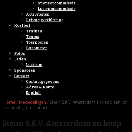
Sponsorcommissie
Lustrumcommissie
Activiteiten
Privacyverklaring
Korfbal
Trainen
Teams
Toernooien
Barometer
Foto’s
Leden
Lustrum
Sponsoren
Contact
Contactgegevens
Adres & Route
English
Home
/
Mededelingen
/ Steun S.K.V. Amsterdam en koop een lot
tijdens de grote clubactie!
Steun S.K.V. Amsterdam en koop