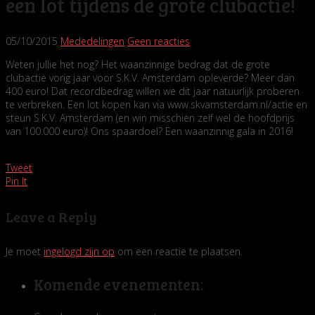
een lot tijdens de grote clubactie!
05/10/2015
Mededelingen
Geen reacties
Weten jullie het nog? Het waanzinnige bedrag dat de grote
clubactie vorig jaar voor S.K.V. Amsterdam opleverde? Meer dan
400 euro! Dat recordbedrag willen we dit jaar natuurlijk proberen
te verbreken. Een lot kopen kan via www.skvamsterdam.nl/actie en
steun S.K.V. Amsterdam (en win misschien zelf wel de hoofdprijs
van 100.000 euro)! Ons spaardoel? Een waanzinnig gala in 2016!
Tweet
Pin It
Leave a Reply
Je moet
ingelogd zijn op
om een reactie te plaatsen.
Komende evenementen: