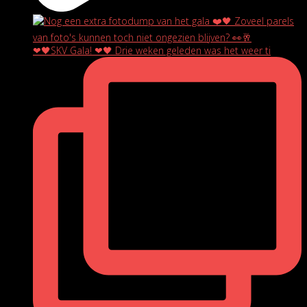
❤🖤SKV Gala! ❤🖤 Drie weken geleden was het weer ti