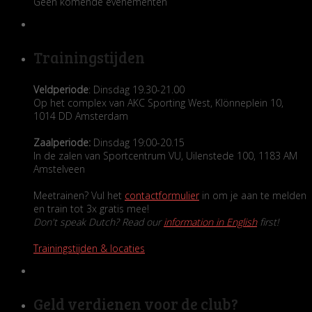
Geen komende evenementen
Trainingstijden
Veldperiode
: Dinsdag 19.30-21.00
Op het complex van AKC Sporting West, Klönneplein 10,
1014 DD Amsterdam
Zaalperiode:
Dinsdag 19:00-20.15
In de zalen van Sportcentrum VU, Uilenstede 100, 1183 AM
Amstelveen
Meetrainen? Vul het
contactformulier
in om je aan te melden
en train tot 3x gratis mee!
Don't speak Dutch? Read our
information in English
first!
Trainingstijden & locaties
Geld verdienen voor de club?