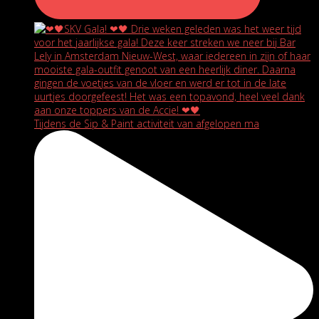
Tijdens de Sip & Paint activiteit van afgelopen ma