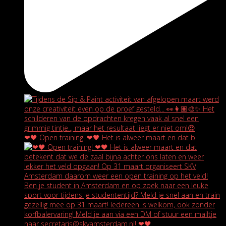
❤🖤 Open training! ❤🖤 Het is alweer maart en dat b