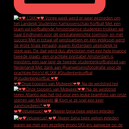
❤🖤Onze toppers van Midweek!❤🖤 Na de wedstrijd teg
❤️🖤Veluwecup! ❤️🖤 Alweer bijna twee weken geleden