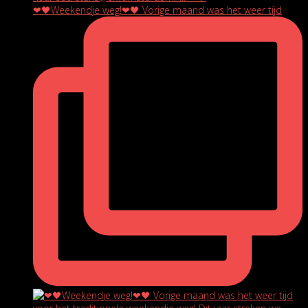
❤🖤Weekendje weg!❤🖤 Vorige maand was het weer tijd