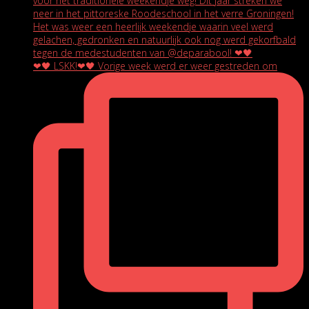
❤🖤 LSKK!❤🖤 Vorige week werd er weer gestreden om