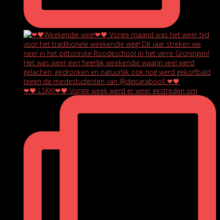
❤🖤 LSKK!❤🖤 Vorige week werd er weer gestreden om