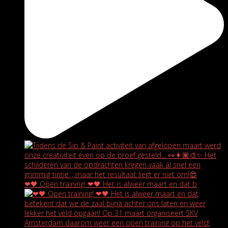
❤🖤 Open training! ❤🖤 Het is alweer maart en dat b