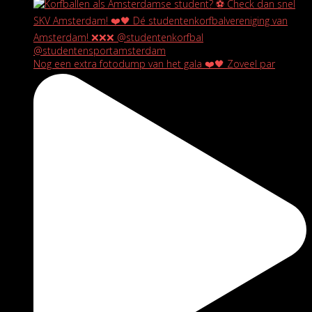
Nog een extra fotodump van het gala ❤️🖤 Zoveel par