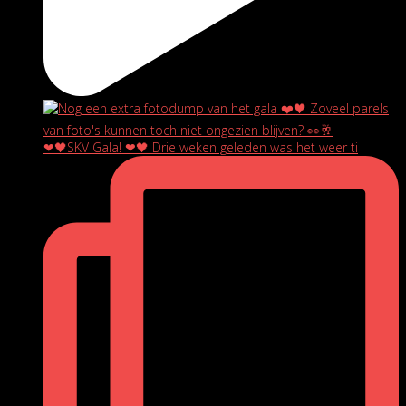
❤🖤SKV Gala! ❤🖤 Drie weken geleden was het weer ti