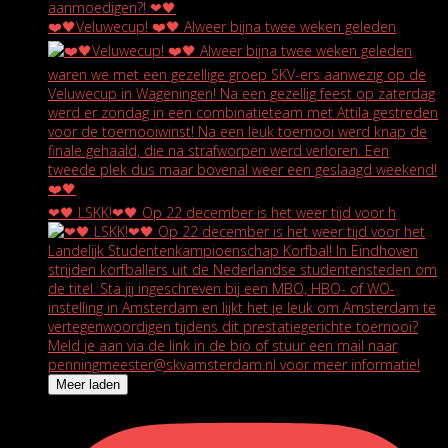
❤️🖤Veluwecup! ❤️🖤 Alweer bijna twee weken geleden
❤🖤 LSKK!❤🖤 Op 22 december is het weer tijd voor h
Meer laden