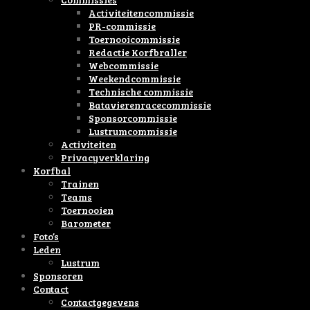
Activiteitencommissie
PR-commissie
Toernooicommissie
Redactie Korfbraller
Webcommissie
Weekendcommissie
Technische commissie
Batavierenracecommissie
Sponsorcommissie
Lustrumcommissie
Activiteiten
Privacyverklaring
Korfbal
Trainen
Teams
Toernooien
Barometer
Foto’s
Leden
Lustrum
Sponsoren
Contact
Contactgegevens