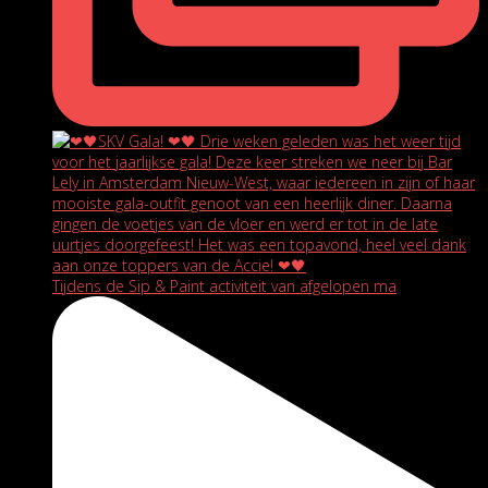
Tijdens de Sip & Paint activiteit van afgelopen ma