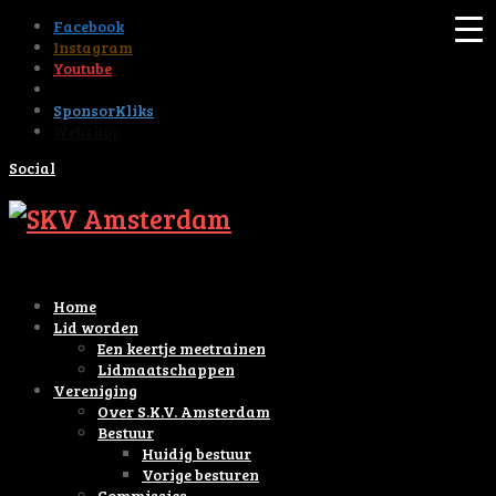
Facebook
Instagram
Youtube
Tiktok
SponsorKliks
Webshop
Social
Home
Lid worden
Een keertje meetrainen
Lidmaatschappen
Vereniging
Over S.K.V. Amsterdam
Bestuur
Huidig bestuur
Vorige besturen
Commissies