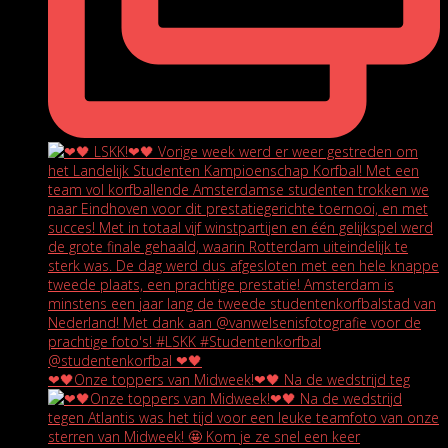
❤🖤Onze toppers van Midweek!❤🖤 Na de wedstrijd teg