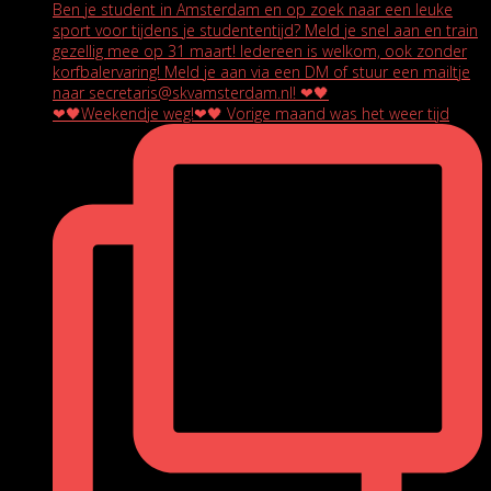
❤🖤Weekendje weg!❤🖤 Vorige maand was het weer tijd