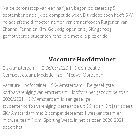
Na de coronastop van een half jaar, begon op zaterdag 5
september eindelijk de competitie weer. Dit veldseizoen heeft SKV
helaas afscheid moeten nemen van trainer/coach Rutger en van
Shanna, Fenna en Kim. Gelukkig lopen er bij SKV genoeg
gemotiveerde studenten rond, die met alle plezier de
Vacature Hoofdtrainer
skvamsterdam
06/05/2020
Competitie
,
Competitieteam
,
Mededelingen
,
Nieuws
,
Oproepen
Vacature Hoofdtrainer – SKV Amsterdam – De gezelligste
korfbalvereniging van Amsterdam! Hoofdtrainer gezocht seizoen
2020/2021. SKV Amsterdam is een gezellige
studentenkorfbalvereniging, bestaande uit 56 leden. Dit jaar speelt
SKV Amsterdam met 2 competitieteams: 1 weekendteam en 1
midweekteam (i.c.m. Sporting West). In het seizoen 2020-2021
speelt het