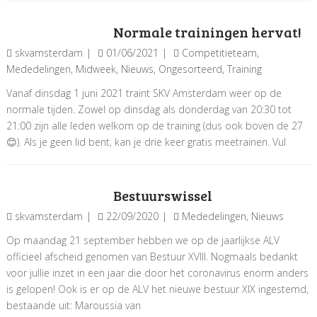
Normale trainingen hervat!
skvamsterdam
01/06/2021
Competitieteam
,
Mededelingen
,
Midweek
,
Nieuws
,
Ongesorteerd
,
Training
Vanaf dinsdag 1 juni 2021 traint SKV Amsterdam weer op de
normale tijden. Zowel op dinsdag als donderdag van 20:30 tot
21:00 zijn alle leden welkom op de training (dus ook boven de 27
😊). Als je geen lid bent, kan je drie keer gratis meetrainen. Vul
Bestuurswissel
skvamsterdam
22/09/2020
Mededelingen
,
Nieuws
Op maandag 21 september hebben we op de jaarlijkse ALV
officieel afscheid genomen van Bestuur XVIII. Nogmaals bedankt
voor jullie inzet in een jaar die door het coronavirus enorm anders
is gelopen! Ook is er op de ALV het nieuwe bestuur XIX ingestemd,
bestaande uit: Maroussia van