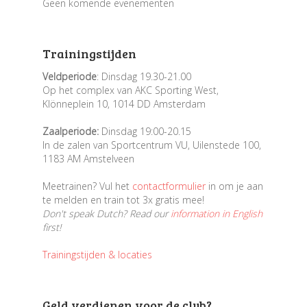
Geen komende evenementen
Trainingstijden
Veldperiode
: Dinsdag 19.30-21.00
Op het complex van AKC Sporting West,
Klönneplein 10, 1014 DD Amsterdam
Zaalperiode:
Dinsdag 19:00-20.15
In de zalen van Sportcentrum VU, Uilenstede 100,
1183 AM Amstelveen
Meetrainen? Vul het
contactformulier
in om je aan
te melden en train tot 3x gratis mee!
Don't speak Dutch? Read our
information in English
first!
Trainingstijden & locaties
Geld verdienen voor de club?