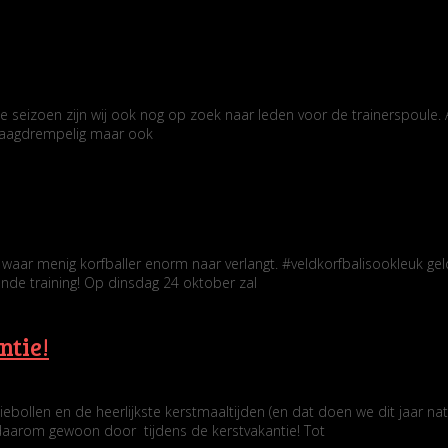
seizoen zijn wij ook nog op zoek naar leden voor de trainerspoule. A
 laagdrempelig maar ook
s waar menig korfballer enorm naar verlangt. #veldkorfbalisookleuk geld
nde training! Op dinsdag 24 oktober zal
ntie!
ebollen en de heerlijkste kerstmaaltijden (en dat doen we dit jaar n
 daarom gewoon door tijdens de kerstvakantie! Tot