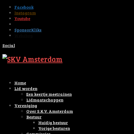
Facebook
Instagram
Youtube
Tiktok
SponsorKliks
Webshop
Social
Home
Lid worden
Een keertje meetrainen
Lidmaatschappen
Vereniging
Over S.K.V. Amsterdam
Bestuur
Huidig bestuur
Vorige besturen
Commissies