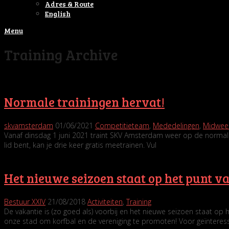
Adres & Route
English
Menu
Training Archive
Normale trainingen hervat!
skvamsterdam
01/06/2021
Competitieteam
,
Mededelingen
,
Midwee
Vanaf dinsdag 1 juni 2021 traint SKV Amsterdam weer op de normale 
lid bent, kan je drie keer gratis meetrainen. Vul
Het nieuwe seizoen staat op het punt v
Bestuur XXIV
21/08/2018
Activiteiten
,
Training
De vakantie is (zo goed als) voorbij en het nieuwe seizoen staat op
onze stad om korfbal en de vereniging te promoten! Voor geïnteres