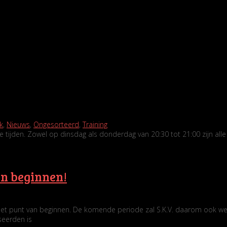
k
,
Nieuws
,
Ongesorteerd
,
Training
tijden. Zowel op dinsdag als donderdag van 20:30 tot 21:00 zijn alle
an beginnen!
 het punt van beginnen. De komende periode zal S.K.V. daarom ook weer
seerden is