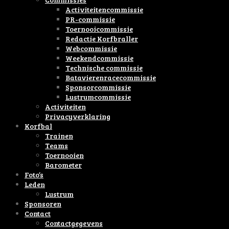
Activiteitencommissie
PR-commissie
Toernooicommissie
Redactie Korfbraller
Webcommissie
Weekendcommissie
Technische commissie
Batavierenracecommissie
Sponsorcommissie
Lustrumcommissie
Activiteiten
Privacyverklaring
Korfbal
Trainen
Teams
Toernooien
Barometer
Foto’s
Leden
Lustrum
Sponsoren
Contact
Contactgegevens