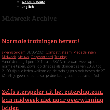
Adres & Route
English
Midweek Archive
Normale trainingen hervat!
skvamsterdam
01/06/2021
Competitieteam
,
Mededelingen
,
Midweek
,
Nieuws
,
Ongesorteerd
,
Training
Vanaf dinsdag 1 juni 2021 traint SKV Amsterdam weer op de
normale tijden. Zowel op dinsdag als donderdag van 20:30 tot
21:00 zijn alle leden welkom op de training (dus ook boven de 27
😊). Als je geen lid bent, kan je drie keer gratis meetrainen. Vul
Zelfs sterspeler uit het zaterdagteam
kan midweek niet naar overwinning
leiden