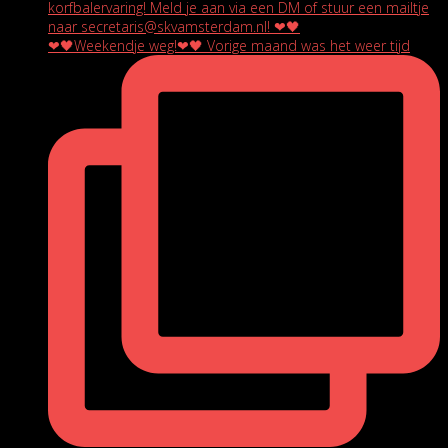
❤🖤Weekendje weg!❤🖤 Vorige maand was het weer tijd