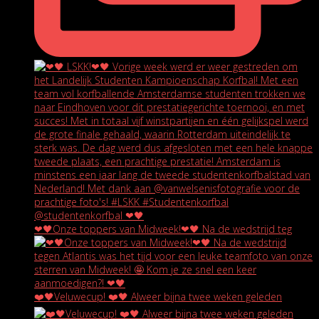
❤🖤Onze toppers van Midweek!❤🖤 Na de wedstrijd teg
❤️🖤Veluwecup! ❤️🖤 Alweer bijna twee weken geleden