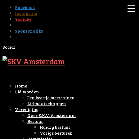
Facebook
Instagram
Youtube
Tiktok
SponsorKliks
Webshop
Social
Home
Lid worden
Een keertje meetrainen
Lidmaatschappen
Vereniging
Over S.K.V. Amsterdam
Bestuur
Huidig bestuur
Vorige besturen
Commissies