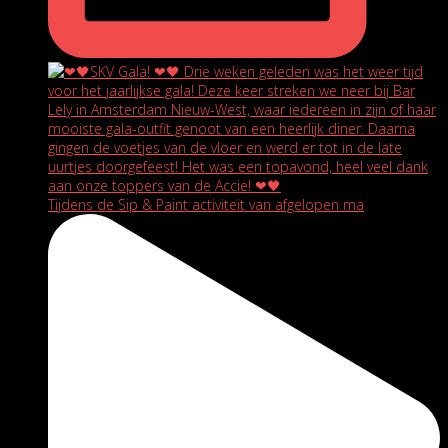
Tijdens de Sip & Paint activiteit van afgelopen ma