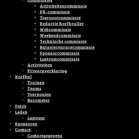
Activiteitencommissie
PR-commissie
Toernooicommissie
Redactie Korfbraller
Webcommissie
Weekendcommissie
Technische commissie
Batavierenracecommissie
Sponsorcommissie
Lustrumcommissie
Activiteiten
Privacyverklaring
Korfbal
Trainen
Teams
Toernooien
Barometer
Foto’s
Leden
Lustrum
Sponsoren
Contact
Contactgegevens