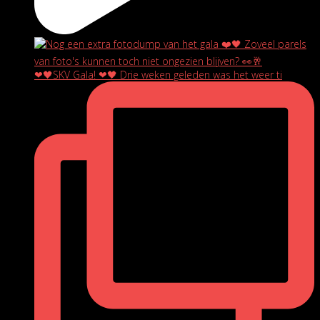
❤🖤SKV Gala! ❤🖤 Drie weken geleden was het weer ti