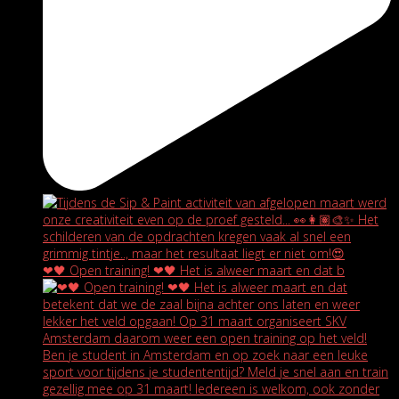
❤🖤 Open training! ❤🖤 Het is alweer maart en dat b