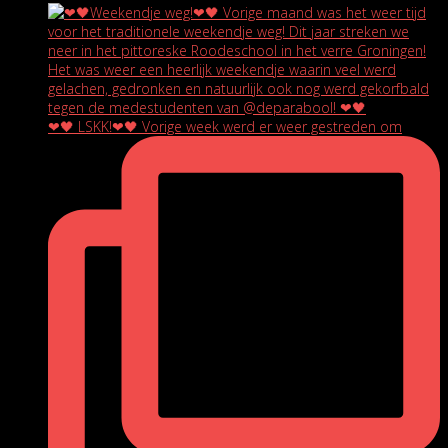
❤🖤 LSKK!❤🖤 Vorige week werd er weer gestreden om