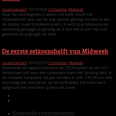
skvamsterdam
10/10/2020
Competitie
,
Midweek
Waar het zaterdagteam 2 weken rust heeft, mocht het
midweekteam weer aan de slag. Jammer genoeg stonden er aan
de startlijn, maar 6 midweekspelers. Ik werd door Maroussia als
versterking gevraagd en genadig als ik ben heb ik over mijn hart
gestreken en ja gezegd. Als dank
De eerste seizoenshelft van Midweek
skvamsterdam
30/10/2019
Competitie
,
Midweek
Gedurende de najaarscompetitie van 2019 hadden we als S.K.V.
Amsterdam ook weer een combinatie team met Sporting West in
de midweek competitie. Dit jaar stonden er zelfs 7 (!!!) SKV’ers elke
woensdag met veel plezier op het korfbalveld. Het team werd
aangevuld met meerdere spelers van zowel
Komende evenementen: