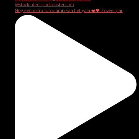
Nog een extra fotodump van het gala ❤️🖤 Zoveel par