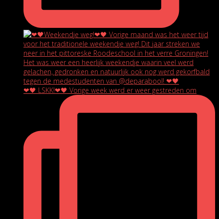
❤🖤 LSKK!❤🖤 Vorige week werd er weer gestreden om