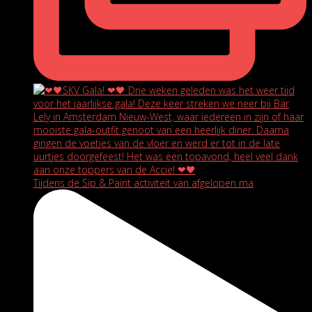
Tijdens de Sip & Paint activiteit van afgelopen ma