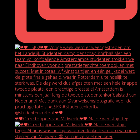
❤🖤Onze toppers van Midweek!❤🖤 Na de wedstrijd teg