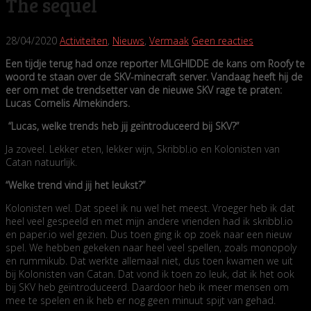
The sequel
28/04/2020
Activiteiten
,
Nieuws
,
Vermaak
Geen reacties
Een tijdje terug had onze reporter MLGHIDDE de kans om Roofy te
woord te staan over de SKV-minecraft server. Vandaag heeft hij de
eer om met de trendsetter van de nieuwe SKV rage te praten:
Lucas Cornelis Almekinders.
“Lucas, welke trends heb jij geïntroduceerd bij SKV?”
Ja zoveel. Lekker eten, lekker wijn, Skribbl.io en Kolonisten van
Catan natuurlijk.
“Welke trend vind jij het leukst?”
Kolonisten wel. Dat speel ik nu wel het meest. Vroeger heb ik dat
heel veel gespeeld en met mijn andere vrienden had ik skribbl.io
en paper.io wel gezien. Dus toen ging ik op zoek naar een nieuw
spel. We hebben gekeken naar heel veel spellen, zoals monopoly
en rummikub. Dat werkte allemaal niet, dus toen kwamen we uit
bij Kolonisten van Catan. Dat vond ik toen zo leuk, dat ik het ook
bij SKV heb geïntroduceerd. Daardoor heb ik meer mensen om
mee te spelen en ik heb er nog geen minuut spijt van gehad.