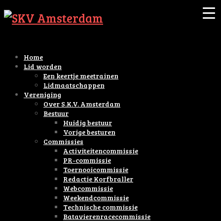
Home
Lid worden
Een keertje meetrainen
Lidmaatschappen
Vereniging
Over S.K.V. Amsterdam
Bestuur
Huidig bestuur
Vorige besturen
Commissies
Activiteitencommissie
PR-commissie
Toernooicommissie
Redactie Korfbraller
Webcommissie
Weekendcommissie
Technische commissie
Batavierenracecommissie