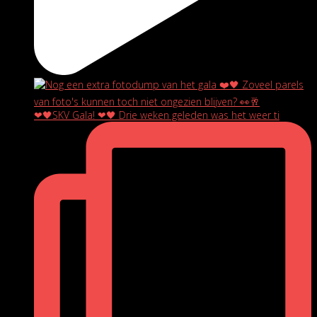
❤🖤SKV Gala! ❤🖤 Drie weken geleden was het weer ti