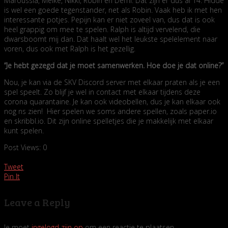
Maroussia, Meike, Nikki, Robin en Demi. Dat zijn er dus al 14. Hidde
is wel een goede tegenstander, net als Robin. Vaak heb ik met hen
interessante potjes. Pepijn kan er niet zoveel van, dus dat is ook
heel grappig om mee te spelen. Ralph is altijd vervelend, die
dwarsboomt mij dan. Dat haalt wel het leukste spelelement naar
voren, dus ook met Ralph is het gezellig.
“Je hebt gezegd dat je moet samenwerken. Hoe doe je dat online?”
Nou, je kan via de SKV Discord server met elkaar praten als je een
spel speelt. Zo blijf je wel in contact met elkaar tijdens deze
corona quarantaine. Je kan ook videobellen, dus je kan elkaar ook
nog ns zien! Hier spelen we soms andere spellen, zoals paper.io
en skribbl.io. Dit zijn online spelletjes die je makkelijk met elkaar
kunt spelen.
Post Views:
0
Tweet
Pin It
Leave a Reply
Je moet
ingelogd zijn op
om een reactie te plaatsen.