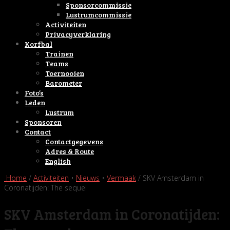
Sponsorcommissie
Lustrumcommissie
Activiteiten
Privacyverklaring
Korfbal
Trainen
Teams
Toernooien
Barometer
Foto’s
Leden
Lustrum
Sponsoren
Contact
Contactgegevens
Adres & Route
English
Home
/
Activiteiten
•
Nieuws
•
Vermaak
/ SKV Amsterdam in
Coronatijden: The sequel
SKV Amsterdam in Coronatijden: