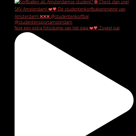
Nog een extra fotodump van het gala ❤️🖤 Zoveel par