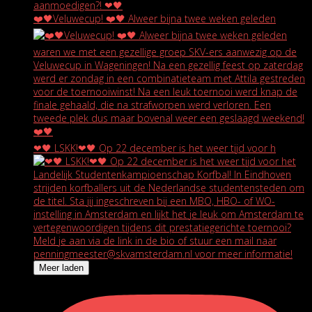
❤️🖤Veluwecup! ❤️🖤 Alweer bijna twee weken geleden
❤🖤 LSKK!❤🖤 Op 22 december is het weer tijd voor h
Meer laden