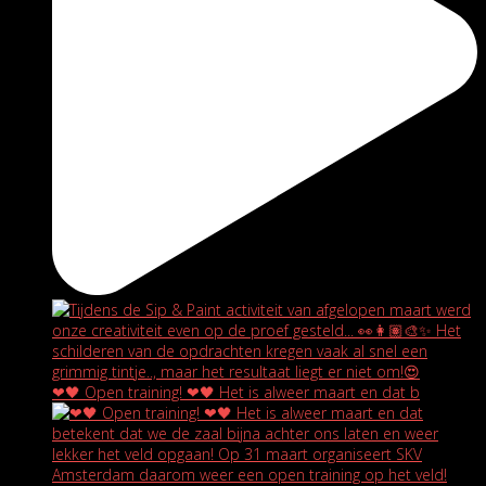
❤🖤 Open training! ❤🖤 Het is alweer maart en dat b