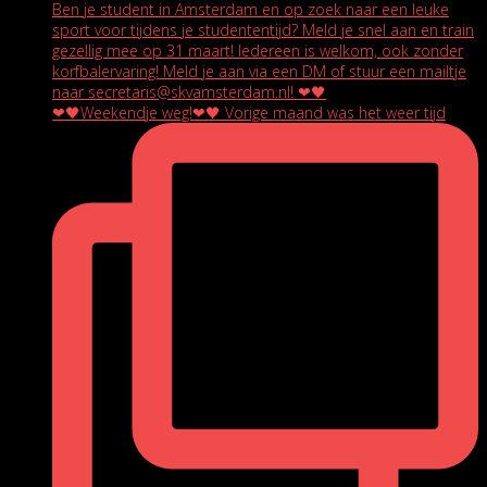
❤🖤Weekendje weg!❤🖤 Vorige maand was het weer tijd