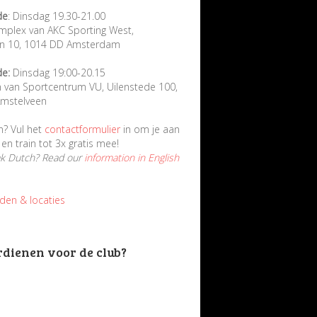
de
: Dinsdag 19.30-21.00
mplex van AKC Sporting West,
in 10, 1014 DD Amsterdam
de:
Dinsdag 19:00-20.15
n van Sportcentrum VU, Uilenstede 100,
mstelveen
n? Vul het
contactformulier
in om je aan
en train tot 3x gratis mee!
ak Dutch? Read our
information in English
jden & locaties
rdienen voor de club?