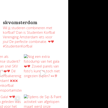
skvamsterdam
Wil jij studeren combineren met
korfbal? Dan is Studenten Korfbal
Vereniging Amsterdam iets voor
jou! De perfecte combinatie. ❤🖤
#StudentenKorfbal