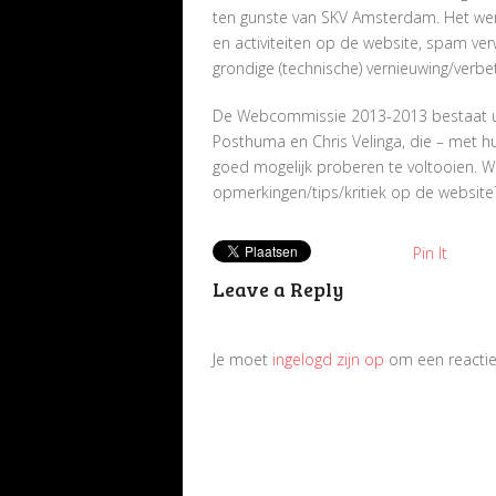
ten gunste van SKV Amsterdam. Het werk
en activiteiten op de website, spam verw
grondige (technische) vernieuwing/verbe
De Webcommissie 2013-2013 bestaat ui
Posthuma en Chris Velinga, die – met h
goed mogelijk proberen te voltooien. Wil
opmerkingen/tips/kritiek op de website
Pin It
Leave a Reply
Je moet
ingelogd zijn op
om een reactie