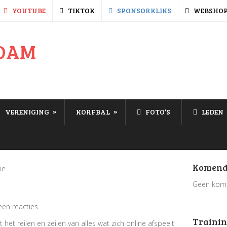
YOUTUBE
TIKTOK
SPONSORKLIKS
WEBSHO
»
»
VERENIGING
KORFBAL
FOTO’S
LEDEN
Komend
ie
Geen kom
en reacties
Trainin
t reilen en zeilen van alles wat zich online afspeelt