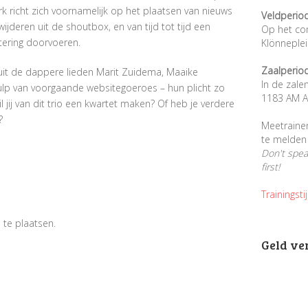
 richt zich voornamelijk op het plaatsen van nieuws
Veldperio
ijderen uit de shoutbox, en van tijd tot tijd een
Op het co
tering doorvoeren.
Klönneple
Zaalperio
t de dappere lieden Marit Zuidema, Maaike
In de zale
ulp van voorgaande websitegoeroes – hun plicht zo
1183 AM A
 jij van dit trio een kwartet maken? Of heb je verdere
?
Meetraine
te melden 
Don't spe
first!
Trainingsti
 te plaatsen.
Geld ve