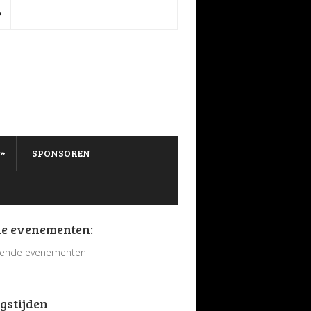
P
»
SPONSOREN
e evenementen:
ende evenementen
gstijden