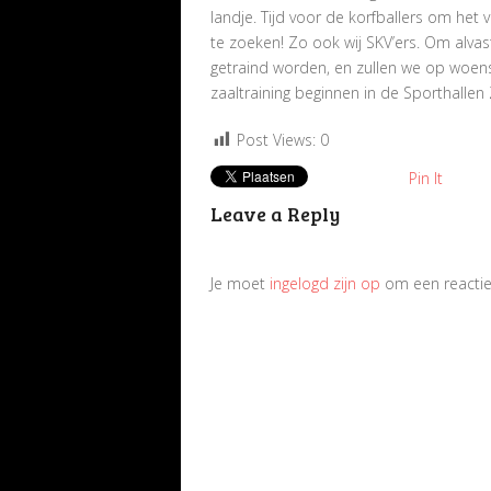
landje. Tijd voor de korfballers om het
te zoeken! Zo ook wij SKV’ers. Om alvas
getraind worden, en zullen we op woen
zaaltraining beginnen in de Sporthallen Z
Post Views:
0
Pin It
Leave a Reply
Je moet
ingelogd zijn op
om een reactie