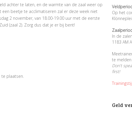
 veld achter te laten, en de warmte van de zaal weer op
Veldperio
t een beetje te acclimatiseren zal er deze week niet
Op het co
sdag 2 november, van 18.00-19.00 uur met de eerste
Klönneple
uid (zaal 2). Zorg dus dat je er bij bent!
Zaalperio
In de zale
1183 AM A
Meetraine
te melden 
Don't spe
first!
 te plaatsen.
Trainingsti
Geld ve