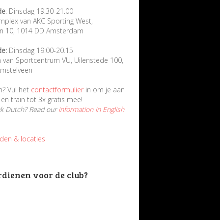
de
: Dinsdag 19.30-21.00
mplex van AKC Sporting West,
in 10, 1014 DD Amsterdam
de:
Dinsdag 19:00-20.15
n van Sportcentrum VU, Uilenstede 100,
mstelveen
n? Vul het
contactformulier
in om je aan
en train tot 3x gratis mee!
ak Dutch? Read our
information in English
jden & locaties
rdienen voor de club?