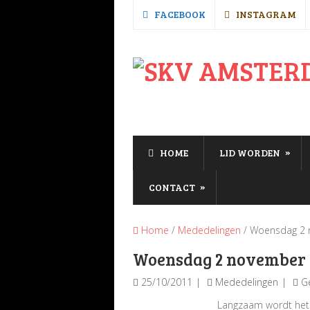
FACEBOOK
INSTAGRAM
»
HOME
LID WORDEN
»
CONTACT
Home
/
Mededelingen
/ Woensdag 2 n
Woensdag 2 november e
25/10/2011
Mededelingen
G
Langzaam wordt het k