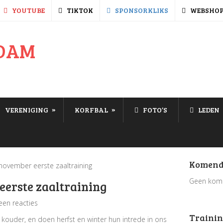
YOUTUBE
TIKTOK
SPONSORKLIKS
WEBSHO
»
»
VERENIGING
KORFBAL
FOTO’S
LEDEN
Komend
ovember eerste zaaltraining
Geen kom
erste zaaltraining
een reacties
Trainin
ouder, en doen herfst en winter hun intrede in ons