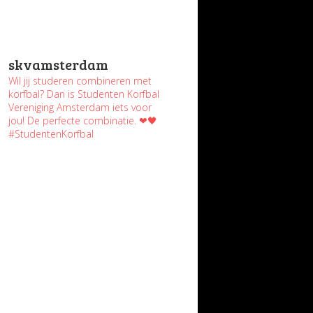
skvamsterdam
Wil jij studeren combineren met
korfbal? Dan is Studenten Korfbal
Vereniging Amsterdam iets voor
jou! De perfecte combinatie. ❤🖤
#StudentenKorfbal