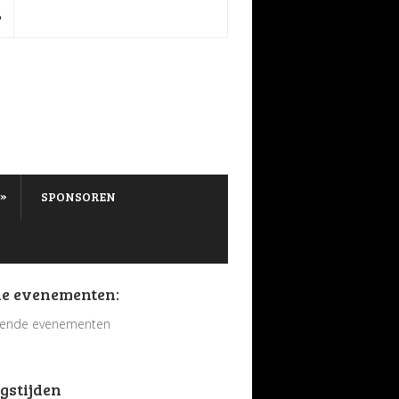
P
»
SPONSOREN
e evenementen:
ende evenementen
gstijden