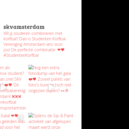
skvamsterdam
Wil jij studeren combineren met
korfbal? Dan is Studenten Korfbal
Vereniging Amsterdam iets voor
jou! De perfecte combinatie. ❤🖤
#StudentenKorfbal