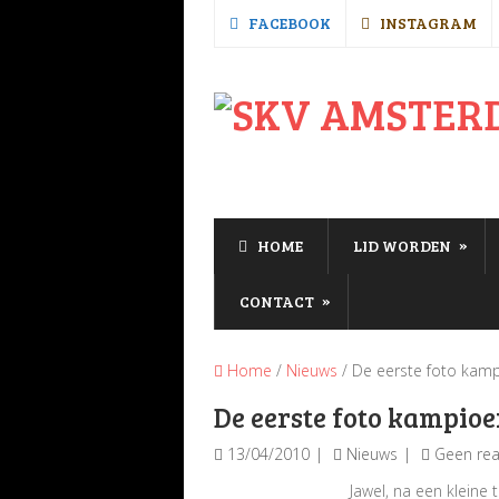
FACEBOOK
INSTAGRAM
»
HOME
LID WORDEN
»
CONTACT
Home
/
Nieuws
/ De eerste foto kam
De eerste foto kampio
13/04/2010
Nieuws
Geen rea
Jawel, na een kleine