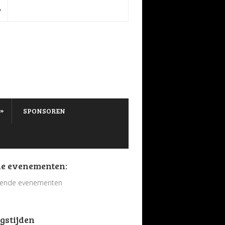
P
»
SPONSOREN
e evenementen:
ende evenementen
gstijden