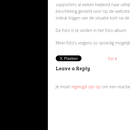
supporters al weken kwijlend naar uitki
beschikking gesteld voor op de website!
indruk krijgen van de situatie kort na de
De foto is te vinden in het foto-album.
Meer foto’s volgens zo spoedig mogelijk
Pin It
Leave a Reply
Je moet
ingelogd zijn op
om een reactie