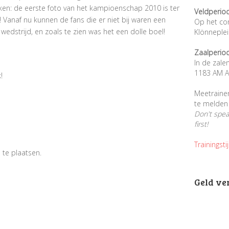
jken: de eerste foto van het kampioenschap 2010 is ter
Veldperio
 Vanaf nu kunnen de fans die er niet bij waren een
Op het co
 wedstrijd, en zoals te zien was het een dolle boel!
Klönneple
Zaalperio
In de zale
1183 AM A
!
Meetraine
te melden 
Don't spe
first!
Trainingsti
 te plaatsen.
Geld ve