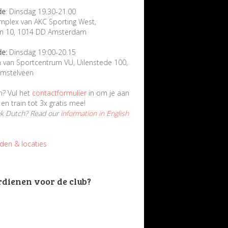
de
: Dinsdag 19.30-21.00
mplex van AKC Sporting West,
in 10, 1014 DD Amsterdam
de:
Dinsdag 19:00-20.15
n van Sportcentrum VU, Uilenstede 100,
mstelveen
n? Vul het
contactformulier
in om je aan
en train tot 3x gratis mee!
ak Dutch? Read our
information in English
jden & locaties
rdienen voor de club?