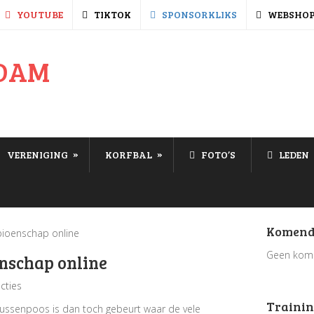
YOUTUBE
TIKTOK
SPONSORKLIKS
WEBSHO
»
»
VERENIGING
KORFBAL
FOTO’S
LEDEN
Komend
pioenschap online
Geen kom
enschap online
cties
Trainin
 tussenpoos is dan toch gebeurt waar de vele