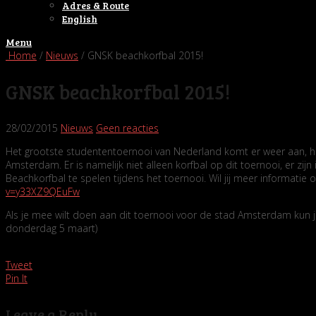
Adres & Route
English
Menu
Home
/
Nieuws
/ GNSK beachkorfbal 2015!
GNSK beachkorfbal 2015!
28/02/2015
Nieuws
Geen reacties
Het grootste studententoernooi van Nederland komt er weer aan, het
Amsterdam. Er is namelijk niet alleen korfbal op dit toernooi, er z
Beachkorfbal te spelen tijdens het toernooi. Wil jij meer informatie
v=y33XZ9QEuFw
Als je mee wilt doen aan dit toernooi voor de stad Amsterdam kun j
donderdag 5 maart)
Tweet
Pin It
Leave a Reply