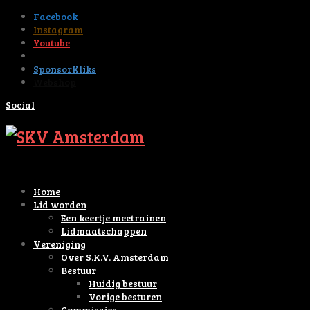
Facebook
Instagram
Youtube
Tiktok
SponsorKliks
Webshop
Social
Home
Lid worden
Een keertje meetrainen
Lidmaatschappen
Vereniging
Over S.K.V. Amsterdam
Bestuur
Huidig bestuur
Vorige besturen
Commissies