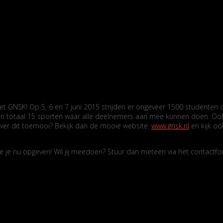
 GNSK! Op 5, 6 en 7 juni 2015 strijden er ongeveer 1500 studenten o
ijn in totaal 15 sporten waar alle deelnemers aan mee kunnen doen. Oo
 over dit toernooi? Bekijk dan de mooie website:
www.gnsk.nl
en kijk oo
e je nu opgeven! Wil jij meedoen? Stuur dan meteen via het contactfo