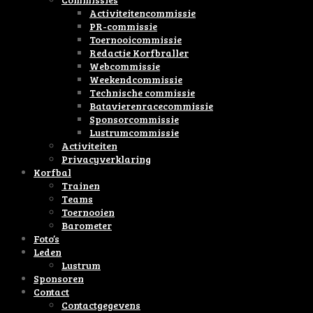
Activiteitencommissie
PR-commissie
Toernooicommissie
Redactie Korfbraller
Webcommissie
Weekendcommissie
Technische commissie
Batavierenracecommissie
Sponsorcommissie
Lustrumcommissie
Activiteiten
Privacyverklaring
Korfbal
Trainen
Teams
Toernooien
Barometer
Foto’s
Leden
Lustrum
Sponsoren
Contact
Contactgegevens