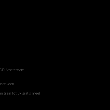
14 DD Amsterdam
mstelveen
 train tot 3x gratis mee!