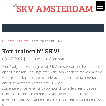
Home
/
Nieuws
/ Kom trainen bij S.K.V!
Kom trainen bij S.K.V!
31/03/2017
Nieuws
Geen reacties
Vanaf volgende week zijn er bij S.K.V. Amsterdam de hele maand
open trainingen. Een uitgelezen kans om kennis te maken met de
vereniging. Je kan in deze periode vier keer vrijblijvend meetrainen
om er zo achter te komen dat S.K.V. dé
studentenkorfbalvereniging voor jou is! Kom de sfeer proeven
tijdens de trainingen en drink na afloop een biertje mee. Iedereen
is welkom, dus kom samen met je vrienden een kijkje nemen. Tot
snel!