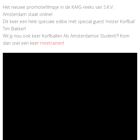
Het nieuwe promotiefilmpje in de KAAS-reeks van S.K.V.
Amsterdam staat online!
Dit keer een hele speciale editie mét special guest ‘mister Korfbal’
Tim Bakker!
Wil jij nou ook keer Korfballen Als Amsterdamse Student?! Kom
dan snel een keer
meetrainen
!