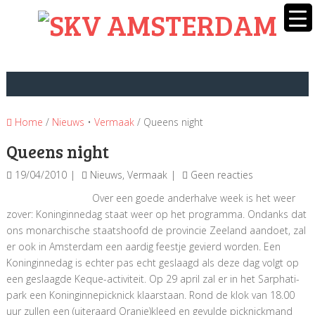
Home
/
Nieuws
•
Vermaak
/ Queens night
Queens night
19/04/2010
Nieuws
,
Vermaak
Geen reacties
Over een goede anderhalve week is het weer
zover: Koninginnedag staat weer op het programma. Ondanks dat
ons monarchische staatshoofd de provincie Zeeland aandoet, zal
er ook in Amsterdam een aardig feestje gevierd worden. Een
Koninginnedag is echter pas echt geslaagd als deze dag volgt op
een geslaagde Keque-activiteit. Op 29 april zal er in het Sarphati-
park een Koninginnepicknick klaarstaan.
Rond de klok van 18.00
uur zullen een (uiteraard Oranje)kleed en gevulde picknickmand