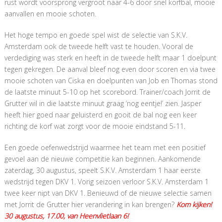
rust wordt voorsprong vergroot naar 4-6 door snel korfbal, mooie
aanvallen en mooie schoten.
Het hoge tempo en goede spel wist de selectie van S.K.V.
Amsterdam ook de tweede helft vast te houden. Vooral de
verdediging was sterk en heeft in de tweede helft maar 1 doelpunt
tegen gekregen. De aanval bleef nog even door scoren en via twee
mooie schoten van Ciska en doelpunten van Job en Thomas stond
de laatste minuut 5-10 op het scorebord. Trainer/coach Jorrit de
Grutter wil in die laatste minuut graag ‘nog eentje!’ zien. Jasper
heeft hier goed naar geluisterd en gooit de bal nog een keer
richting de korf wat zorgt voor de mooie eindstand 5-11.
Een goede oefenwedstrijd waarmee het team met een positief
gevoel aan de nieuwe competitie kan beginnen. Aankomende
zaterdag, 30 augustus, speelt S.K.V. Amsterdam 1 haar eerste
wedstrijd tegen DKV 1. Vorig seizoen verloor S.K.V. Amsterdam 1
twee keer nipt van DKV 1. Benieuwd of de nieuwe selectie samen
met Jorrit de Grutter hier verandering in kan brengen?
Kom kijken!
30 augustus, 17.00, van Heenvlietlaan 6!