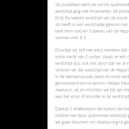
de poulefase werd de eerste spannend
wedstrijd ging wat moeizamer, de pun
(6-6). De laatste wedstrijd van de poul
zin heeft in een wedstrijdje gewoon he
kent hem niet) en 3 dames van de Hippo
wonnen met 9-3.
Doordat we zelf niet eens merkten dat
korte nacht van 2 uurtjes slaap, er ie
wedstrijd dus ook niet door dat we al 
verloren we die wedstrijd van de Vippo
in de winnaarspoule zaten en onze weds
gemotiveerd om te winnen. Helaas bleve
daarvoor, uit en mochten we blij zijn me
was het erop of eronder in de wedstrij
Dankzij 2 strafworpen die tijdens dit t
hebben we deze spannende wedstrijd g
we gaan douchen om daarna nog te geni