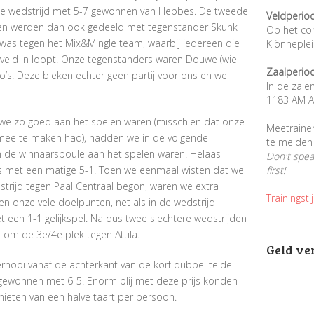
e wedstrijd met 5-7 gewonnen van Hebbes. De tweede
Veldperio
ten werden dan ook gedeeld met tegenstander Skunk
Op het co
e was tegen het Mix&Mingle team, waarbij iedereen die
Klönneple
t veld in loopt. Onze tegenstanders waren Douwe (wie
Zaalperio
’s. Deze bleken echter geen partij voor ons en we
In de zale
1183 AM A
 we zo goed aan het spelen waren (misschien dat onze
Meetraine
ts mee te maken had), hadden we in de volgende
te melden 
in de winnaarspoule aan het spelen waren. Helaas
Don't spe
’s met een matige 5-1. Toen we eenmaal wisten dat we
first!
trijd tegen Paal Centraal begon, waren we extra
Trainingsti
n onze vele doelpunten, net als in de wedstrijd
t een 1-1 gelijkspel. Na dus twee slechtere wedstrijden
d om de 3
e
/4
e
plek tegen Attila.
Geld ve
oernooi vanaf de achterkant van de korf dubbel telde
ewonnen met 6-5. Enorm blij met deze prijs konden
eten van een halve taart per persoon.