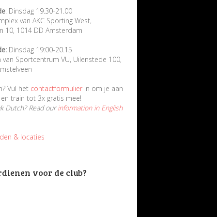
de
: Dinsdag 19.30-21.00
mplex van AKC Sporting West,
in 10, 1014 DD Amsterdam
de:
Dinsdag 19:00-20.15
n van Sportcentrum VU, Uilenstede 100,
mstelveen
n? Vul het
contactformulier
in om je aan
en train tot 3x gratis mee!
ak Dutch? Read our
information in English
jden & locaties
rdienen voor de club?