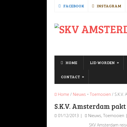
FACEBOOK
INSTAGRAM
»
HOME
LID WORDEN
»
CONTACT
Home
/
Nieuws
•
Toernooien
/ S.K.V.
S.K.V. Amsterdam pakt
01/12/2013
Nieuws
,
Toernooien
SKV Amsterdam reisde