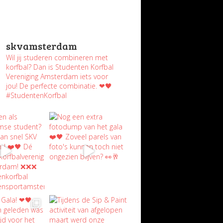
skvamsterdam
Wil jij studeren combineren met
korfbal? Dan is Studenten Korfbal
Vereniging Amsterdam iets voor
jou! De perfecte combinatie. ❤🖤
#StudentenKorfbal