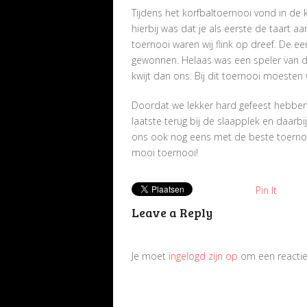
Tijdens het korfbaltoernooi vond in de 
hierbij was dat je als eerste de taart a
toernooi waren wij flink op dreef. De 
gewonnen. Helaas was een speler van de H
kwijt dan ons. Bij dit toernooi moeste
Doordat we lekker hard gefeest hebben
laatste terug bij de slaapplek en daar
ons ook nog eens met de beste toernoo
mooi toernooi!
Pin It
Leave a Reply
Je moet
ingelogd zijn op
om een reactie