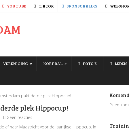
YOUTUBE
TIKTOK
SPONSORKLIKS
WEBSHO
»
»
VERENIGING
KORFBAL
FOTO’S
LEDEN
Komend
 Amsterdam pakt derde plek Hippocup!
Geen kom
 derde plek Hippocup!
Geen reacties
Trainin
 af naar Maastricht voor de jaarlijkse Hippocup. In