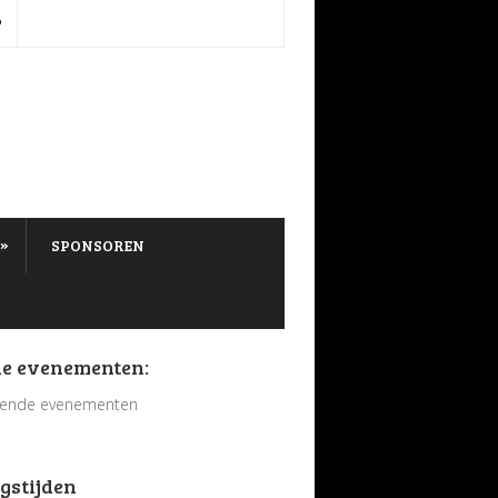
P
»
SPONSOREN
e evenementen:
ende evenementen
gstijden