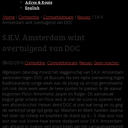
Adres & Route
English
Home
/
Competitie
•
Competitieteam
•
Nieuws
/ S.K.V.
Amsterdam wint overtuigend van DOC
S.K.V. Amsterdam wint
overtuigend van DOC
08/02/2016
Competitie
,
Competitieteam
,
Nieuws
Geen reacties
Afgelopen zaterdag moest het vlaggenschip van S.K.V. Amsterdam
aantreden tegen DOC uit Bussum. Na een nipte overwinning tegen
Badhoevedorp vorige week was de ploeg op en top gemotiveerd
om ook deze week weer de twee punten te pakken. In de aanval
begonnen Floor, Annemieke, Jasper en Rutger. Dit aanvalsvak
begon gelijk scherp en Floor wist al snel de score te openen met
een afstandsschot. Helaas deed DOC al snel wat terug en zo ging
de wedstrijd lange tijd gelijk op. Maarten en Marit hadden daarna
het vizier op scherp en brachten de stand op 6 – 5. Vlak voor rust
wist dan ook Vonne haar eerste doelpunt voor S.K.V. Amsterdam
van afstand te maken, een goed begin van het carnavalsweekend!