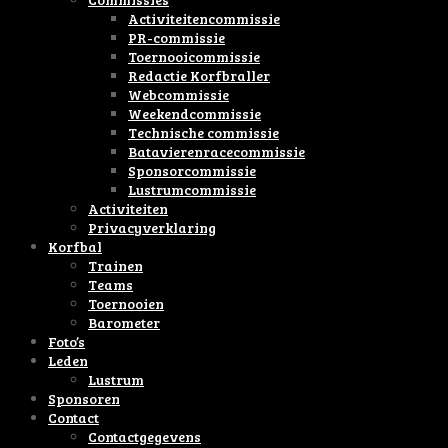
Activiteitencommissie
PR-commissie
Toernooicommissie
Redactie Korfbraller
Webcommissie
Weekendcommissie
Technische commissie
Batavierenracecommissie
Sponsorcommissie
Lustrumcommissie
Activiteiten
Privacyverklaring
Korfbal
Trainen
Teams
Toernooien
Barometer
Foto’s
Leden
Lustrum
Sponsoren
Contact
Contactgegevens