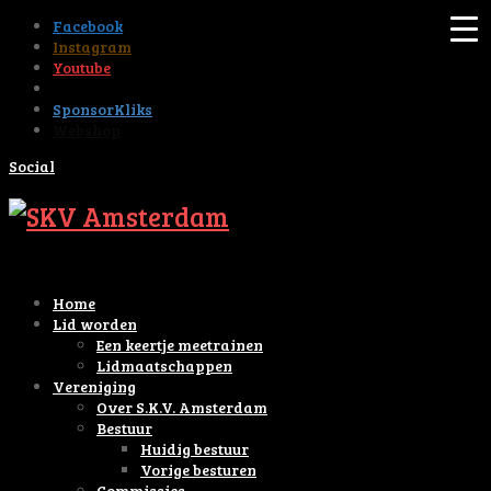
Facebook
Instagram
Youtube
Tiktok
SponsorKliks
Webshop
Social
Home
Lid worden
Een keertje meetrainen
Lidmaatschappen
Vereniging
Over S.K.V. Amsterdam
Bestuur
Huidig bestuur
Vorige besturen
Commissies