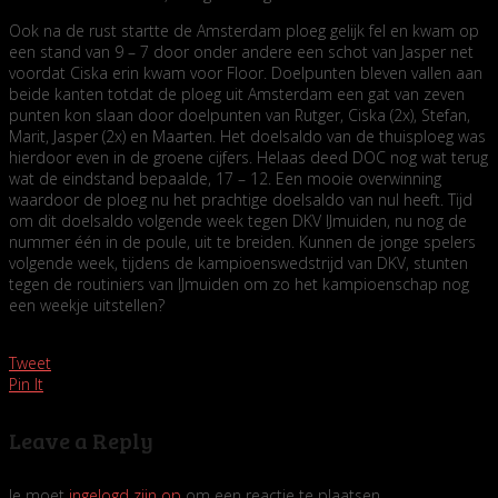
Ook na de rust startte de Amsterdam ploeg gelijk fel en kwam op
een stand van 9 – 7 door onder andere een schot van Jasper net
voordat Ciska erin kwam voor Floor. Doelpunten bleven vallen aan
beide kanten totdat de ploeg uit Amsterdam een gat van zeven
punten kon slaan door doelpunten van Rutger, Ciska (2x), Stefan,
Marit, Jasper (2x) en Maarten. Het doelsaldo van de thuisploeg was
hierdoor even in de groene cijfers. Helaas deed DOC nog wat terug
wat de eindstand bepaalde, 17 – 12. Een mooie overwinning
waardoor de ploeg nu het prachtige doelsaldo van nul heeft. Tijd
om dit doelsaldo volgende week tegen DKV IJmuiden, nu nog de
nummer één in de poule, uit te breiden. Kunnen de jonge spelers
volgende week, tijdens de kampioenswedstrijd van DKV, stunten
tegen de routiniers van IJmuiden om zo het kampioenschap nog
een weekje uitstellen?
Tweet
Pin It
Leave a Reply
Je moet
ingelogd zijn op
om een reactie te plaatsen.