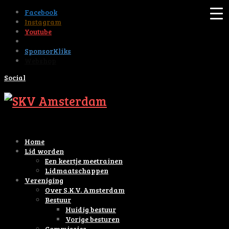
Facebook
Instagram
Youtube
Tiktok
SponsorKliks
Webshop
Social
Home
Lid worden
Een keertje meetrainen
Lidmaatschappen
Vereniging
Over S.K.V. Amsterdam
Bestuur
Huidig bestuur
Vorige besturen
Commissies