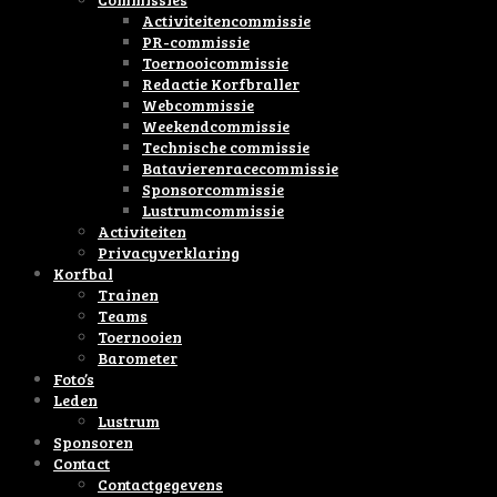
Activiteitencommissie
PR-commissie
Toernooicommissie
Redactie Korfbraller
Webcommissie
Weekendcommissie
Technische commissie
Batavierenracecommissie
Sponsorcommissie
Lustrumcommissie
Activiteiten
Privacyverklaring
Korfbal
Trainen
Teams
Toernooien
Barometer
Foto’s
Leden
Lustrum
Sponsoren
Contact
Contactgegevens