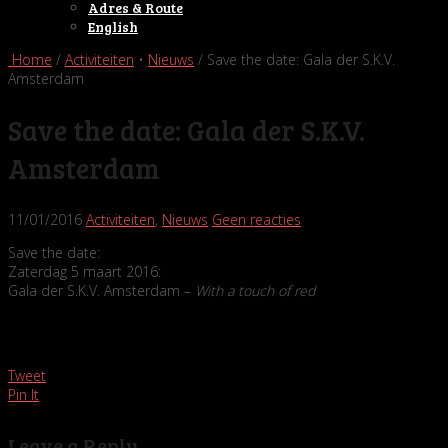
Adres & Route
English
Home
/
Activiteiten
•
Nieuws
/ Save the date: Gala der S.K.V.
Amsterdam
Save the date: Gala der S.K.V.
Amsterdam
11/01/2016
Activiteiten
,
Nieuws
Geen reacties
Save the date:
Zaterdag 5 maart 2016:
Gala der S.K.V. Amsterdam –
With a touch of red
Tweet
Pin It
Leave a Reply