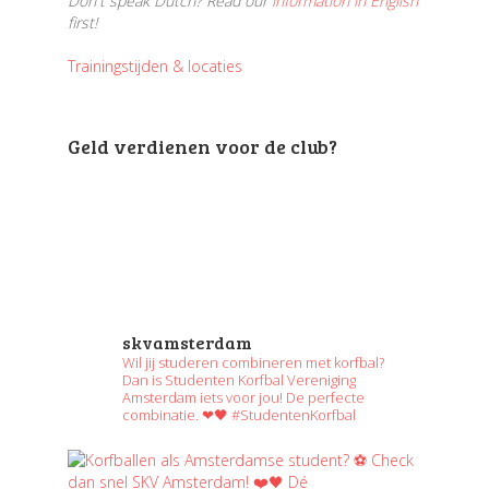
Don't speak Dutch? Read our
information in English
first!
Trainingstijden & locaties
Geld verdienen voor de club?
skvamsterdam
Wil jij studeren combineren met korfbal?
Dan is Studenten Korfbal Vereniging
Amsterdam iets voor jou! De perfecte
combinatie. ❤🖤 #StudentenKorfbal