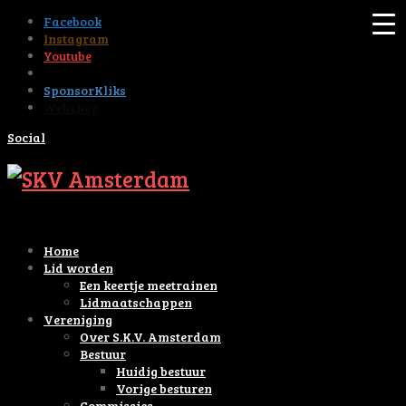
Facebook
Instagram
Youtube
Tiktok
SponsorKliks
Webshop
Social
Home
Lid worden
Een keertje meetrainen
Lidmaatschappen
Vereniging
Over S.K.V. Amsterdam
Bestuur
Huidig bestuur
Vorige besturen
Commissies