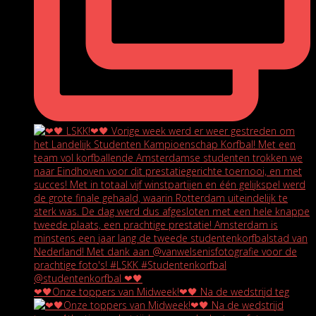
❤🖤Onze toppers van Midweek!❤🖤 Na de wedstrijd teg