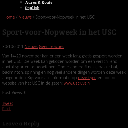
Adres & Route
English
Home
/
Nieuws
/ Sport-voor-Nopweek in het USC
Sport-voor-Nopweek in het USC
30/10/2011
Nieuws
Geen reacties
Van 14-20 november kan er een week lang gratis gesport worden
in het USC. Die week kan gekozen worden om een verschillend
aantal sporten te beoefenen. Onder andere fitness, basketbal,
badminton, spinning en nog veel andere dingen worden deze week
aangeboden. Kijk voor alle informatie op
deze flyer
, en hou de
website van het USC in de gaten:
www.usc.uva.nl
Post Views:
0
Tweet
Pin It
Leave a Reply