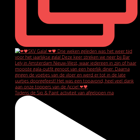
Tijdens de Sip & Paint activiteit van afgelopen ma