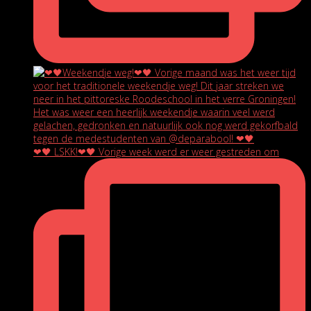
❤🖤 LSKK!❤🖤 Vorige week werd er weer gestreden om