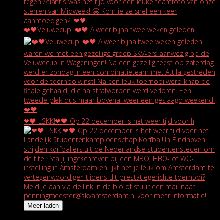
❤️🖤Veluwecup! ❤️🖤 Alweer bijna twee weken geleden
❤🖤 LSKK!❤🖤 Op 22 december is het weer tijd voor h
Meer laden