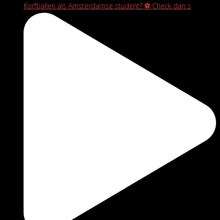
Korfballen als Amsterdamse student? ⚽️ Check dan s