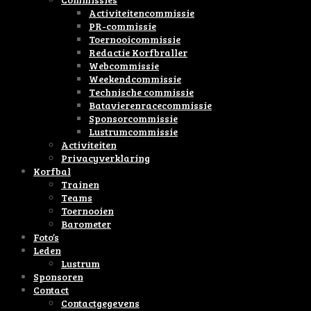
Activiteitencommissie
PR-commissie
Toernooicommissie
Redactie Korfbraller
Webcommissie
Weekendcommissie
Technische commissie
Batavierenracecommissie
Sponsorcommissie
Lustrumcommissie
Activiteiten
Privacyverklaring
Korfbal
Trainen
Teams
Toernooien
Barometer
Foto’s
Leden
Lustrum
Sponsoren
Contact
Contactgegevens