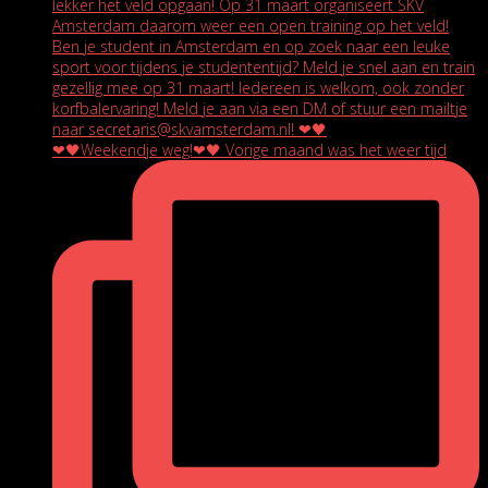
❤🖤Weekendje weg!❤🖤 Vorige maand was het weer tijd