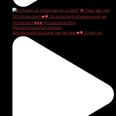
Nog een extra fotodump van het gala ❤️🖤 Zoveel par