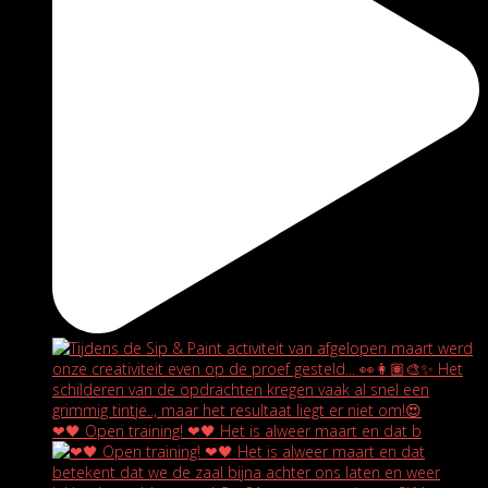
❤🖤 Open training! ❤🖤 Het is alweer maart en dat b