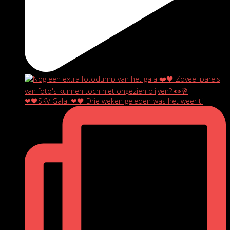
❤🖤SKV Gala! ❤🖤 Drie weken geleden was het weer ti