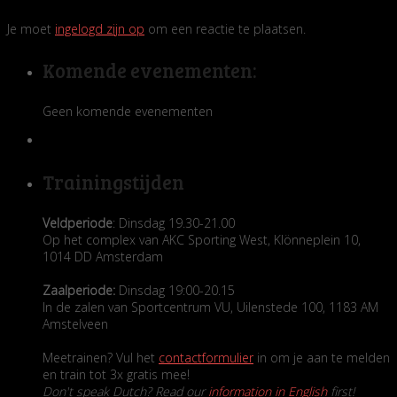
Je moet
ingelogd zijn op
om een reactie te plaatsen.
Komende evenementen:
Geen komende evenementen
Trainingstijden
Veldperiode
: Dinsdag 19.30-21.00
Op het complex van AKC Sporting West, Klönneplein 10,
1014 DD Amsterdam
Zaalperiode:
Dinsdag 19:00-20.15
In de zalen van Sportcentrum VU, Uilenstede 100, 1183 AM
Amstelveen
Meetrainen? Vul het
contactformulier
in om je aan te melden
en train tot 3x gratis mee!
Don't speak Dutch? Read our
information in English
first!