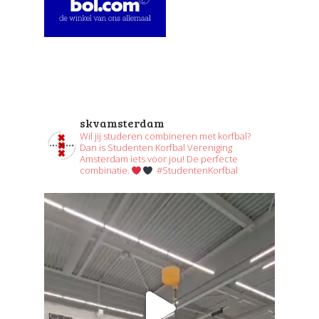
skvamsterdam
Wil jij studeren combineren met korfbal?
Dan is Studenten Korfbal Vereniging
Amsterdam iets voor jou! De perfecte
combinatie.
#StudentenKorfbal