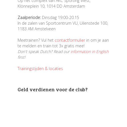
Op het complex van AKC Sporting West,
Klönneplein 10, 1014 DD Amsterdam
Zaalperiode:
Dinsdag 19:00-20.15
In de zalen van Sportcentrum VU, Uilenstede 100,
1183 AM Amstelveen
Meetrainen? Vul het
contactformulier
in om je aan
te melden en train tot 3x gratis mee!
Don't speak Dutch? Read our
information in English
first!
Trainingstijden & locaties
Geld verdienen voor de club?