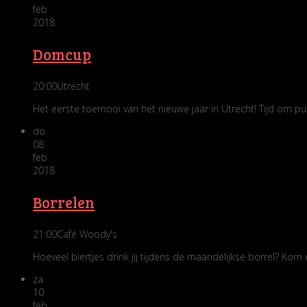
feb
2018
Domcup
20:00
Utrecht
Het eerste toernooi van het nieuwe jaar in Utrecht! Tijd om p
do
08
feb
2018
Borrelen
21:00
Café Woody's
Hoeveel biertjes drink jij tijdens de maandelijkse borrel? Kom e
za
10
feb