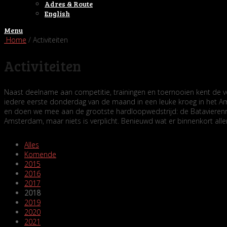
Adres & Route
English
Menu
Home
/ Activiteiten
Activiteiten
Naast deelname aan competitie, trainingen en toernooien kent de ver
iedere eerste donderdag van de maand in een leuke kroeg in het Ams
en doen we mee aan de grootste hardloopwedstrijd: de Batavierenrace
Amsterdam, maar niets is verplicht. Benieuwd wat er binnenkort al
Alles
Komende
2015
2016
2017
2018
2019
2020
2021