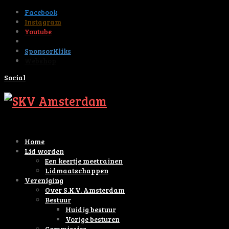
Facebook
Instagram
Youtube
Tiktok
SponsorKliks
Webshop
Social
Home
Lid worden
Een keertje meetrainen
Lidmaatschappen
Vereniging
Over S.K.V. Amsterdam
Bestuur
Huidig bestuur
Vorige besturen
Commissies