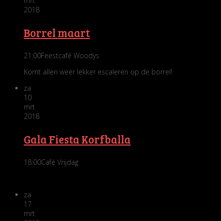
mrt
2018
Borrel maart
21:00
Feestcafé Woodys
Komt allen weer lekker escaleren op de borrel!
za
10
mrt
2018
Gala Fiesta Korfballa
18:00
Café Vrijdag
za
17
mrt