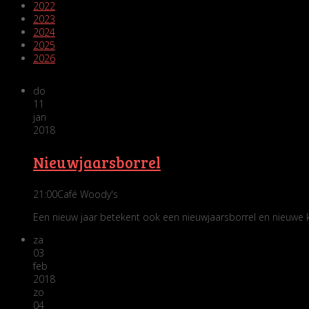
2022
2023
2024
2025
2026
do
11
jan
2018
Nieuwjaarsborrel
21:00
Café Woody's
Een nieuw jaar betekent ook een nieuwjaarsborrel en nieuwe 
za
03
feb
2018
zo
04