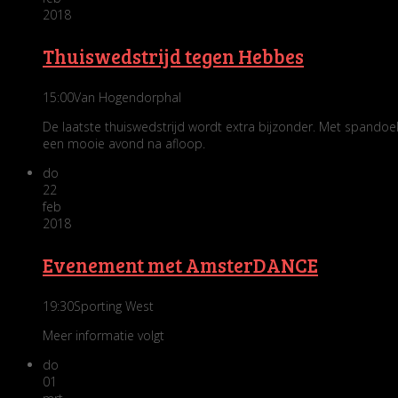
2018
Thuiswedstrijd tegen Hebbes
15:00
Van Hogendorphal
De laatste thuiswedstrijd wordt extra bijzonder. Met spandoe
een mooie avond na afloop.
do
22
feb
2018
Evenement met AmsterDANCE
19:30
Sporting West
Meer informatie volgt
do
01