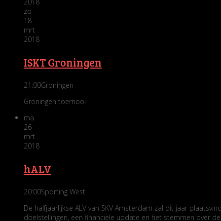
2018
zo
18
mrt
2018
ISKT Groningen
21:00
Groningen
Groningen toernooi
ma
26
mrt
2018
hALV
20:00
Sporting West
De halfjaarlijkse ALV van SKV Amsterdam zal dit jaar plaats
doelstellingen, een financiële update en het stemmen over de