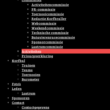
Activiteitencommissie
PR-commissie
Toernooicommissie
Redactie Korfbraller
Webcommissie
Weekendcommissie
Technische commissie
Batavierenracecommissie
Sponsorcommissie
Lustrumcommissie
Activiteiten
Privacyverklaring
Korfbal
Trainen
Teams
Toernooien
Barometer
Foto’s
Leden
Lustrum
Sponsoren
Contact
Contactgegevens