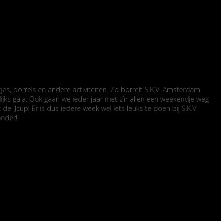
es, borrels en andere activiteiten. Zo borrelt S.K.V. Amsterdam
jks gala. Ook gaan we ieder jaar met z’n allen een weekendje weg
IJcup! Er is dus iedere week wel iets leuks te doen bij S.K.V.
onder!