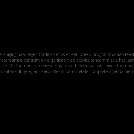
eniging haar eigen tradities en is er een breed programma aan feestj
terdamse centrum en organiseert de activiteitencommissie het jaarli
. De toernooicommissie organiseert ieder jaar ons eigen toernooi: de 
lemaal wordt georganiseerd? Bekijk dan snel de complete agenda hier