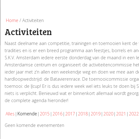
Home
/ Activiteiten
Activiteiten
Naast deelname aan competitie, trainingen en toernooien kent de 
tradities en is er een breed programma aan feestjes, borrels en and
S.K.V. Amsterdam iedere eerste donderdag van de maand in een le
Amsterdamse centrum en organiseert de activiteitencommissie het 
ieder jaar met z’n allen een weekendje weg en doen we mee aan d
hardloopwedstrijd: de Batavierenrace. De toernooicommissie organ
toernooi: de IJcup! Er is dus iedere week wel iets leuks te doen bij
niets is verplicht. Benieuwd wat er binnenkort allemaal wordt georg
de complete agenda hieronder!
Alles
Komende
2015
2016
2017
2018
2019
2020
2021
2022
Geen komende evenementen