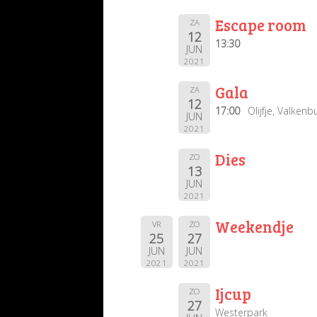
Escape room
ZA
12
13:30
JUN
2021
Gala
ZA
12
17:00
Olijfje, Valken
JUN
2021
Dies
ZO
13
JUN
2021
Weekendje
VR
ZO
25
27
JUN
JUN
2021
2021
Ijcup
ZO
27
Westerpark