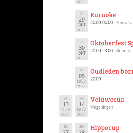
2021
Karaoke
VR
29
20.00-00.00
Nieuweb
OKT
2021
Oktoberfest S
ZA
30
20.00-23.00
Klönnepl
OKT
2021
Oudleden bor
VR
05
20:00
NOV
2021
Veluwecup
ZA
ZO
13
14
Wageningen
NOV
NOV
2021
2021
Hippocup
ZA
ZO
27
28