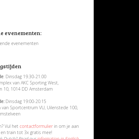
e evenementen:
ende evenementen
gstijden
de
: Dinsdag 19.30-21.00
mplex van AKC Sporting West,
in 10, 1014 DD Amsterdam
de:
Dinsdag 19:00-20.15
n van Sportcentrum VU, Uilenstede 100,
mstelveen
n? Vul het
contactformulier
in om je aan
en train tot 3x gratis mee!
ak Dutch? Read our
information in English