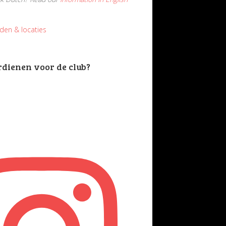
jden & locaties
rdienen voor de club?