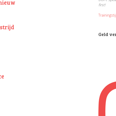
nnieuw
first!
Trainingsti
trijd
Geld ve
ce