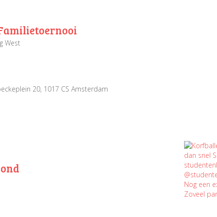
Familietoernooi
g West
beckeplein 20, 1017 CS Amsterdam
vond
Nog een e
Zoveel pa