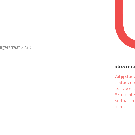
burgerstraat 223D
skvams
Wil jij st
is Studen
iets voor 
#Studente
Korfballe
dan s