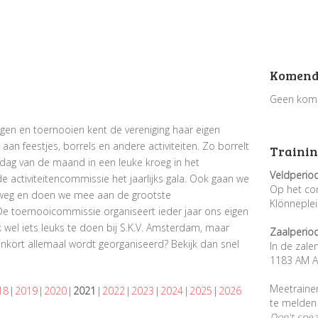
Komend
Geen kom
gen en toernooien kent de vereniging haar eigen
an feestjes, borrels en andere activiteiten. Zo borrelt
Trainin
dag van de maand in een leuke kroeg in het
Veldperio
activiteitencommissie het jaarlijks gala. Ook gaan we
Op het co
e weg en doen we mee aan de grootste
Klönneple
De toernooicommissie organiseert ieder jaar ons eigen
k wel iets leuks te doen bij S.K.V. Amsterdam, maar
Zaalperio
nenkort allemaal wordt georganiseerd? Bekijk dan snel
In de zale
1183 AM A
Meetraine
18
2019
2020
2021
2022
2023
2024
2025
2026
te melden 
Don't spe