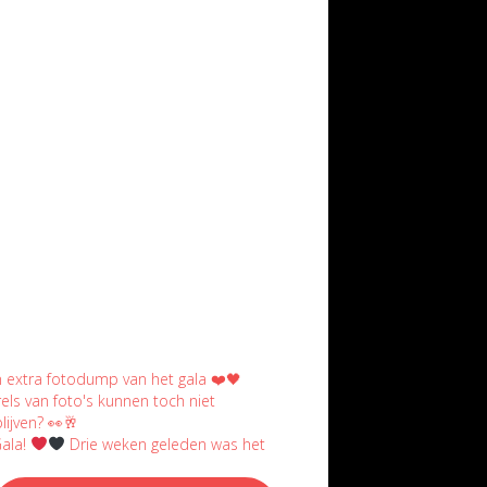
ala!
Drie weken geleden was het