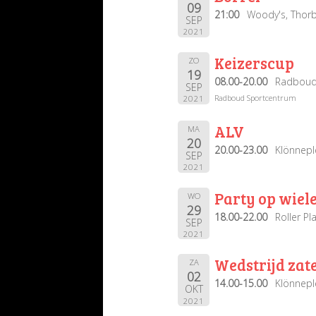
09
21:00
Woody's, Thor
SEP
2021
Keizerscup
ZO
19
08.00-20.00
Radboud
SEP
Radboud Sportcentrum
2021
ALV
MA
20
20.00-23.00
Klönnepl
SEP
2021
Party op wiel
WO
29
18.00-22.00
Roller P
SEP
2021
Wedstrijd za
ZA
02
14.00-15.00
Klönnepl
OKT
2021