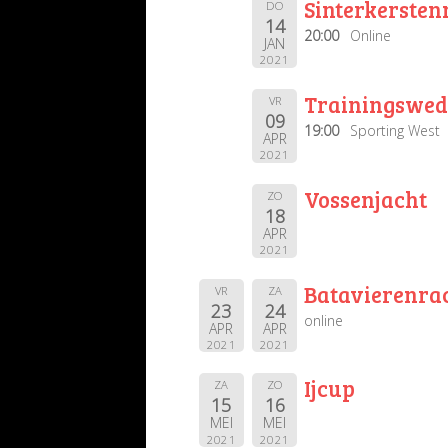
Sinterkerste
DO
14
20:00
Online
JAN
2021
Trainingsweds
VR
09
19:00
Sporting West
APR
2021
Vossenjacht
ZO
18
APR
2021
Batavierenra
VR
ZA
23
24
online
APR
APR
2021
2021
Ijcup
ZA
ZO
15
16
MEI
MEI
2021
2021