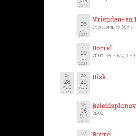
JUN
2021
Vrienden- en 
ZA
03
Sportcomplex Sportin
JUL
2021
Borrel
VR
09
20:00
Woody's, Thor
JUL
2021
Risk
ZA
ZO
28
29
AUG
AUG
2021
2021
Beleidsplana
MA
06
20:00
SEP
2021
Borrel
DO