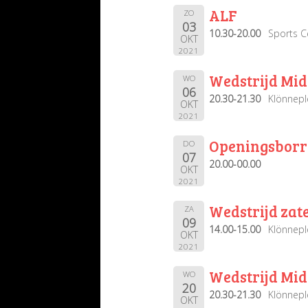
ALF
ZO
03
10.30-20.00
Sports C
OKT
2021
Wedstrijd Mi
WO
06
20.30-21.30
Klönnepl
OKT
2021
Openingsborr
DO
07
20.00-00.00
OKT
2021
Wedstrijd za
ZA
09
14.00-15.00
Klönnep
OKT
2021
Wedstrijd Mi
WO
20
20.30-21.30
Klönnepl
OKT