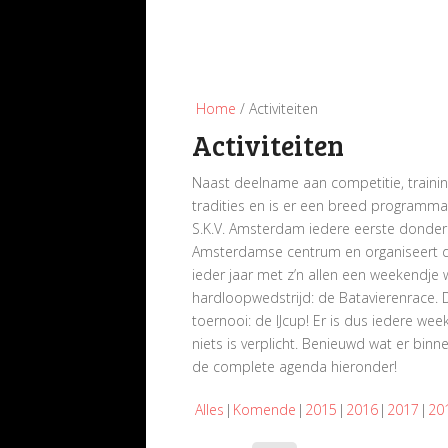
Home
/ Activiteiten
Activiteiten
Naast deelname aan competitie, trainin
tradities en is er een breed programma a
S.K.V. Amsterdam iedere eerste donder
Amsterdamse centrum en organiseert de 
ieder jaar met z’n allen een weekendj
hardloopwedstrijd: de Batavierenrace. 
toernooi: de IJcup! Er is dus iedere wee
niets is verplicht. Benieuwd wat er bin
de complete agenda hieronder!
Alles
Komende
2015
2016
2017
20