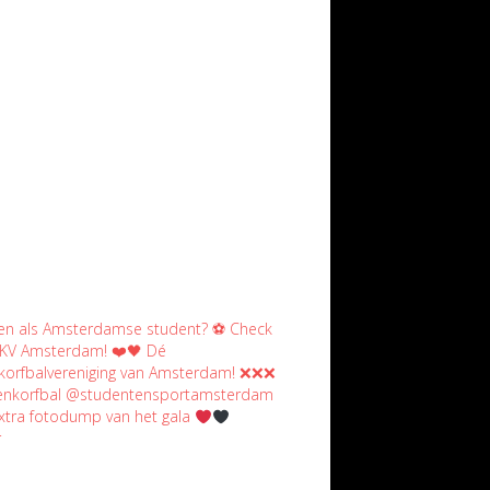
xtra fotodump van het gala
r