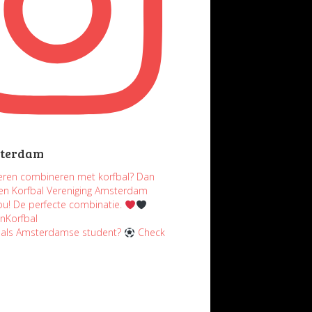
terdam
uderen combineren met korfbal? Dan
ten Korfbal Vereniging Amsterdam
jou! De perfecte combinatie.
nKorfbal
n als Amsterdamse student?
Check