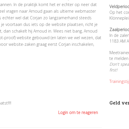
nnen. In de praktijk komt het er echter op neer dat
Veldperio
eel vragen naar Arnoud gaan als ultieme webmaster
Op het co
is echter wel dat Corjan zo langzamerhand steeds
Klönneple
e voortaan dus iets op de website plaatsen, richt je
Zaalperio
it, dan schakelt hij Arnoud in. Wees niet bang, Arnoud
In de zale
diot-proof) website gebouwd (en laten we wel wezen, dat
1183 AM A
voor website-zaken graag eerst Corjan inschakelen,
Meetraine
te melden 
Don't spe
first!
Trainingsti
Geld ve
tst!!!!
Login om te reageren