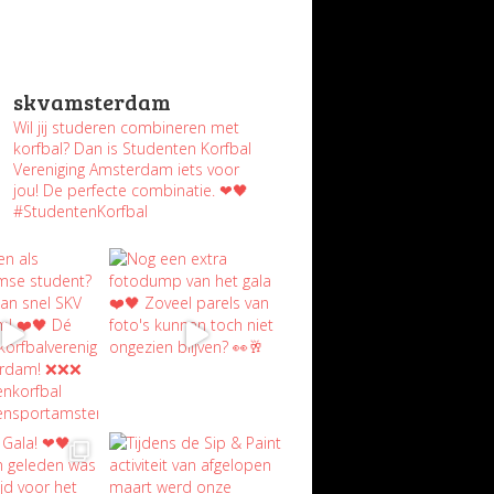
skvamsterdam
Wil jij studeren combineren met
korfbal? Dan is Studenten Korfbal
Vereniging Amsterdam iets voor
jou! De perfecte combinatie. ❤🖤
#StudentenKorfbal