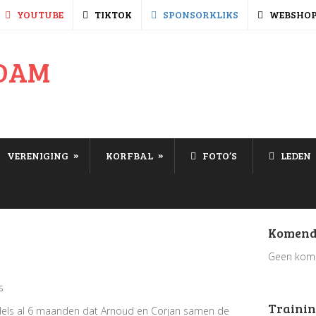
YOUTUBE
TIKTOK
SPONSORKLIKS
WEBSHO
»
»
VERENIGING
KORFBAL
FOTO’S
LEDEN
Komend
Geen kom
s
Trainin
ddels al 6 maanden dat Arnoud en Corjan samen de