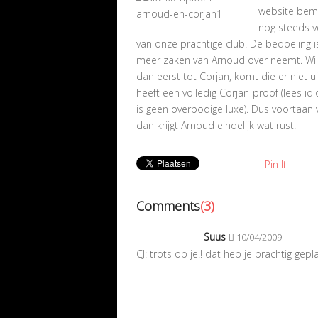
website bema
nog steeds v
van onze prachtige club. De bedoeling 
meer zaken van Arnoud over neemt. Wil j
dan eerst tot Corjan, komt die er niet u
heeft een volledig Corjan-proof (lees i
is geen overbodige luxe). Dus voortaan 
dan krijgt Arnoud eindelijk wat rust.
Pin It
Comments
(3)
Suus
10/04/2009
CJ: trots op je!! dat heb je prachtig geplaa