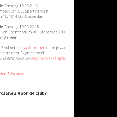
de
: Dinsdag 19.30-21.00
mplex van AKC Sporting West,
in 10, 1014 DD Amsterdam
de:
Dinsdag 19:00-20.15
n van Sportcentrum VU, Uilenstede 100,
mstelveen
n? Vul het
contactformulier
in om je aan
en train tot 3x gratis mee!
ak Dutch? Read our
information in English
jden & locaties
rdienen voor de club?