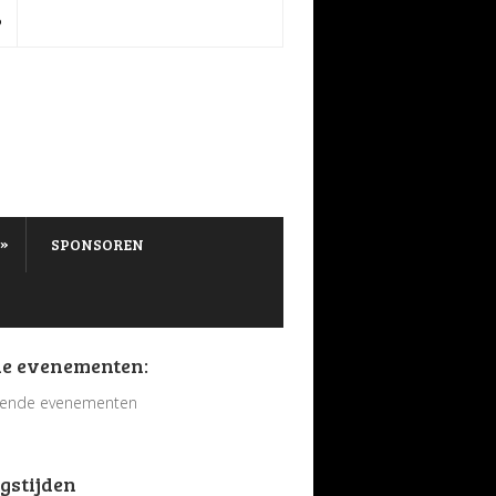
P
»
SPONSOREN
e evenementen:
ende evenementen
gstijden