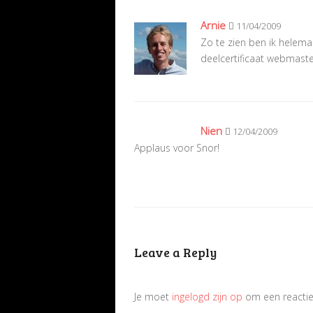
Arnie
11/04/2009
Zo te zien ben ik helema
deelcertificaat webmaste
Nien
12/04/2009
Applaus voor Snor!
Leave a Reply
Je moet
ingelogd zijn op
om een reactie