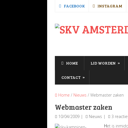
FACEBOOK
INSTAGRAM
»
HOME
LID WORDEN
»
CONTACT
Home
/
Nieuws
/ Webmaster zaken
Webmaster zaken
10/04/2009
Nieuws
3 reactie
H
et is inmi