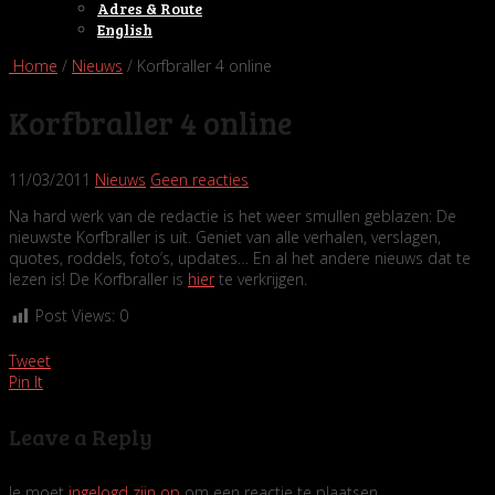
Adres & Route
English
Home
/
Nieuws
/ Korfbraller 4 online
Korfbraller 4 online
11/03/2011
Nieuws
Geen reacties
Na hard werk van de redactie is het weer smullen geblazen: De
nieuwste Korfbraller is uit. Geniet van alle verhalen, verslagen,
quotes, roddels, foto’s, updates… En al het andere nieuws dat te
lezen is! De Korfbraller is
hier
te verkrijgen.
Post Views:
0
Tweet
Pin It
Leave a Reply
Je moet
ingelogd zijn op
om een reactie te plaatsen.