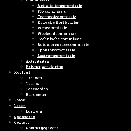
Activiteitencommissie
PR-commissie
Toernooicommissie
Redactie Korfbraller
Webcommissie
Weekendcommissie
Technische commissie
Batavierenracecommissie
Sponsorcommissie
Lustrumcommissie
Activiteiten
Privacyverklaring
Korfbal
Trainen
Teams
Toernooien
Barometer
Foto’s
Leden
Lustrum
Sponsoren
Contact
Contactgegevens