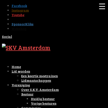
Facebook
Instagram
Youtube
Tiktok
SponsorKliks
Webshop
Social
Home
Lid worden
Een keertje meetrainen
Lidmaatschappen
Vereniging
Over S.K.V. Amsterdam
Bestuur
Huidig bestuur
Vorige besturen
Commissies