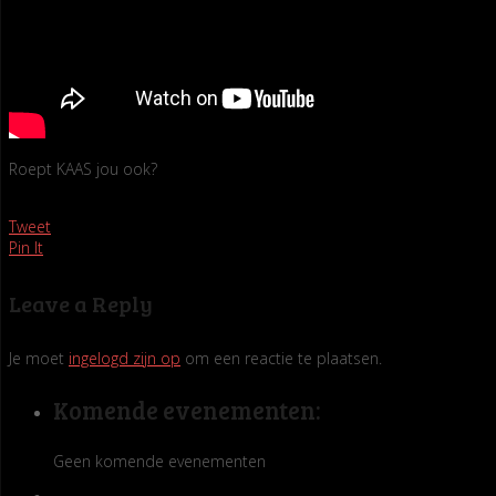
Roept KAAS jou ook?
Tweet
Pin It
Leave a Reply
Je moet
ingelogd zijn op
om een reactie te plaatsen.
Komende evenementen:
Geen komende evenementen