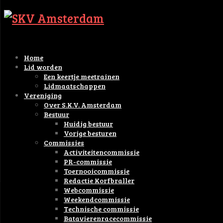
Home
Lid worden
Een keertje meetrainen
Lidmaatschappen
Vereniging
Over S.K.V. Amsterdam
Bestuur
Huidig bestuur
Vorige besturen
Commissies
Activiteitencommissie
PR-commissie
Toernooicommissie
Redactie Korfbraller
Webcommissie
Weekendcommissie
Technische commissie
Batavierenracecommissie