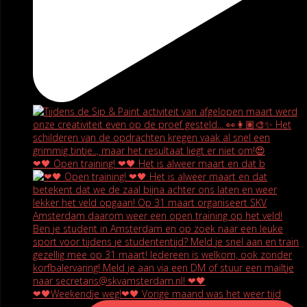
❤🖤 Open training! ❤🖤 Het is alweer maart en dat b
❤🖤Weekendje weg!❤🖤 Vorige maand was het weer tijd