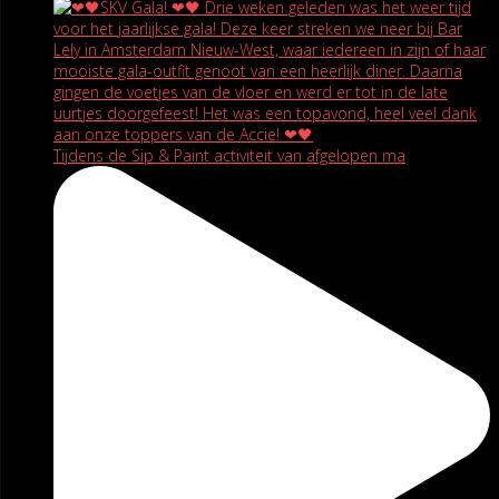
Tijdens de Sip & Paint activiteit van afgelopen ma