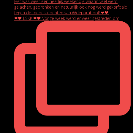
❤🖤 LSKK!❤🖤 Vorige week werd er weer gestreden om