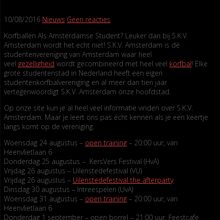
10/08/2016
Nieuws
Geen reacties
Korfballen Als Amsterdamse Student? Leuker dan bij S.K.V.
Amsterdam wordt het echt niet! S.K.V. Amsterdam is dé
studentenvereniging van Amsterdam waar heel
veel
gezelligheid
wordt gecombineerd met heel veel
korfbal
! Elke
grote studentenstad in Nederland heeft een eigen
studentenkorfbalvereniging en al meer dan tien jaar
vertegenwoordigt S.K.V. Amsterdam onze hoofdstad.
Op onze site kun je al heel veel informatie vinden over S.K.V.
Amsterdam. Maar je leert ons pas écht kennen als je een keertje
langs komt op de vereniging.
Woensdag 24 augustus –
open training
– 20:00 uur, van
Heenvlietlaan 6
Donderdag 25 augustus – KersVers Festival (HvA)
Vrijdag 26 augustus – Uilenstedefestival (VU)
Vrijdag 26 augustus –
Uilenstedefestival the afterparty
Dinsdag 30 augustus – Intreespelen (UvA)
Woensdag 31 augustus –
open training
– 20:00 uur, van
Heenvlietlaan 6
Donderdag 1 september – open borrel – 21:00 uur, Feestcafe