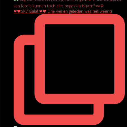
❤🖤SKV Gala! ❤🖤 Drie weken geleden was het weer ti