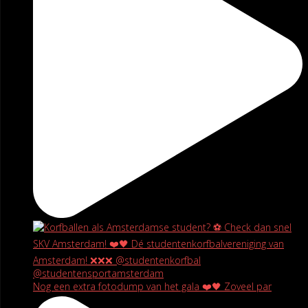
Nog een extra fotodump van het gala ❤️🖤 Zoveel par