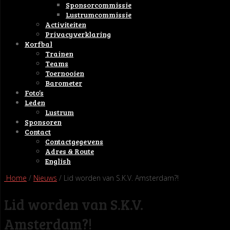
Sponsorcommissie
Lustrumcommissie
Activiteiten
Privacyverklaring
Korfbal
Trainen
Teams
Toernooien
Barometer
Foto’s
Leden
Lustrum
Sponsoren
Contact
Contactgegevens
Adres & Route
English
Home
/
Nieuws
/ Lid worden van S.K.V. Amsterdam?!
Lid worden van S.K.V.
Amsterdam?!