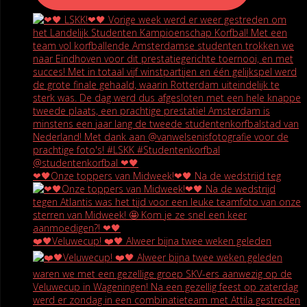
❤🖤Onze toppers van Midweek!❤🖤 Na de wedstrijd teg
❤️🖤Veluwecup! ❤️🖤 Alweer bijna twee weken geleden