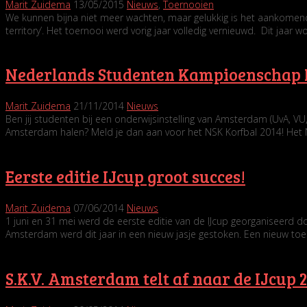
Marit Zuidema
13/05/2015
Nieuws
,
Toernooien
We kunnen bijna niet meer wachten, maar gelukkig is het aankomend we
territory’. Het toernooi werd vorig jaar volledig vernieuwd. Dit jaar w
Nederlands Studenten Kampioenschap K
Marit Zuidema
21/11/2014
Nieuws
Ben jij studenten bij een onderwijsinstelling van Amsterdam (UvA, VU
Amsterdam halen? Meld je dan aan voor het NSK Korfbal 2014! Het 
Eerste editie IJcup groot succes!
Marit Zuidema
07/06/2014
Nieuws
1 juni en 31 mei werd de eerste editie van de IJcup georganiseerd d
Amsterdam werd dit jaar in een nieuw jasje gestoken. Een nieuw to
S.K.V. Amsterdam telt af naar de IJcup 2