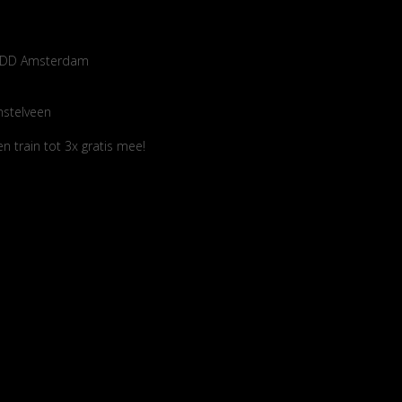
14 DD Amsterdam
mstelveen
 train tot 3x gratis mee!