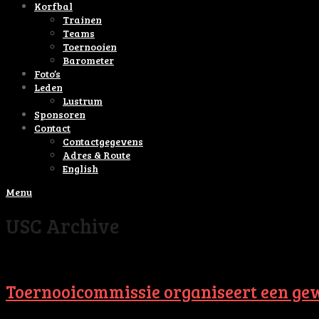
Korfbal
Trainen
Teams
Toernooien
Barometer
Foto’s
Leden
Lustrum
Sponsoren
Contact
Contactgegevens
Adres & Route
English
Menu
USC Archive
Toernooicommissie organiseert een gewe