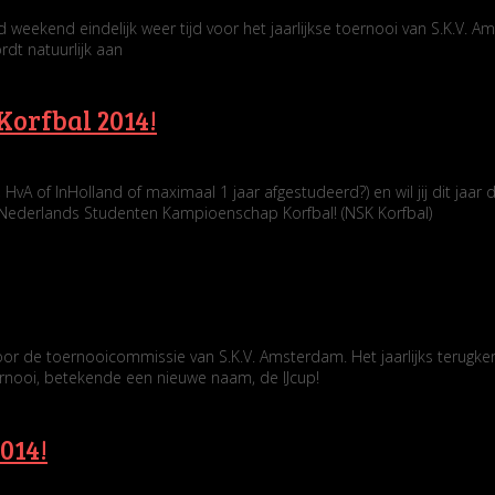
ekend eindelijk weer tijd voor het jaarlijkse toernooi van S.K.V. Ams
ordt natuurlijk aan
orfbal 2014!
, HvA of InHolland of maximaal 1 jaar afgestudeerd?) en wil jij dit ja
Nederlands Studenten Kampioenschap Korfbal! (NSK Korfbal)
oor de toernooicommissie van S.K.V. Amsterdam. Het jaarlijks terugke
ernooi, betekende een nieuwe naam, de IJcup!
014!