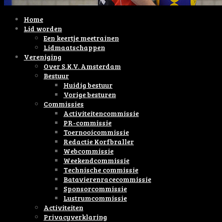
Home
Lid worden
Een keertje meetrainen
Lidmaatschappen
Vereniging
Over S.K.V. Amsterdam
Bestuur
Huidig bestuur
Vorige besturen
Commissies
Activiteitencommissie
PR-commissie
Toernooicommissie
Redactie Korfbraller
Webcommissie
Weekendcommissie
Technische commissie
Batavierenracecommissie
Sponsorcommissie
Lustrumcommissie
Activiteiten
Privacyverklaring