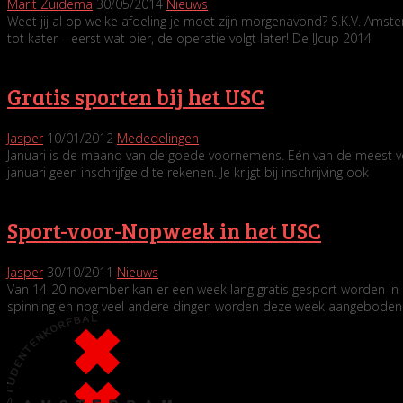
Marit Zuidema
30/05/2014
Nieuws
Weet jij al op welke afdeling je moet zijn morgenavond? S.K.V. Ams
tot kater – eerst wat bier, de operatie volgt later! De IJcup 2014
Gratis sporten bij het USC
Jasper
10/01/2012
Mededelingen
Januari is de maand van de goede voornemens. Eén van de meest vo
januari geen inschrijfgeld te rekenen. Je krijgt bij inschrijving ook
Sport-voor-Nopweek in het USC
Jasper
30/10/2011
Nieuws
Van 14-20 november kan er een week lang gratis gesport worden in
spinning en nog veel andere dingen worden deze week aangeboden. K