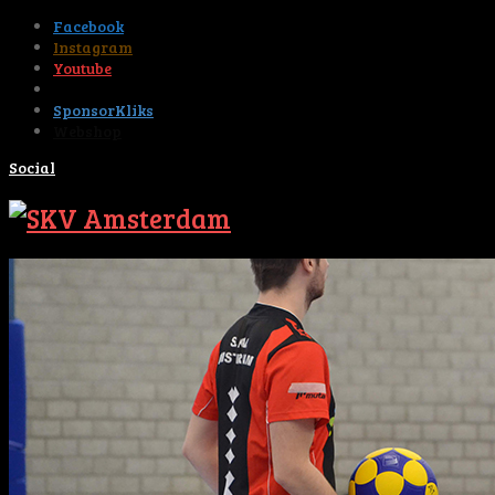
Facebook
Instagram
Youtube
Tiktok
SponsorKliks
Webshop
Social