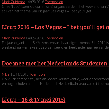
Marit Zuidema
14/05/2016
Toernooien
Onze ‘Toco’ (toernooicommissie) organiseerde in het weekend van 7
stijl van het thema van dit jaar: Las Vegas – I bet you’ll get
IJcup 2016 – Las Vegas – I bet you’ll get
Marit Zuidema
04/05/2016
Toernooien
Elk jaar organiseert S.K.V. Amsterdam haar eigen toernooi! In 2014 i
weekend na Hemelvaart georganiseerd en heeft ieder jaar een ander
Doe mee met het Nederlands Studenten
Nikie
16/11/2015
Toernooien
Op 21 december zal, net als iedere kerstvakantie, weer de voorrond
en hogescholen uit heel Nederland. Het korfbalniveau van dit toerno
IJcup – 16 & 17 mei 2015!