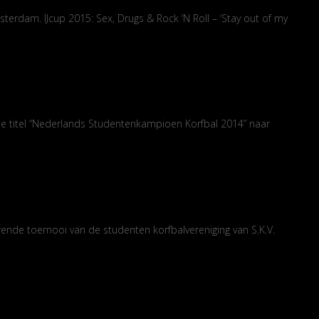
terdam. IJcup 2015: Sex, Drugs & Rock ‘N Roll – ‘Stay out of my
ar de titel “Nederlands Studentenkampioen Korfbal 2014” naar
rende toernooi van de studenten korfbalvereniging van S.K.V.