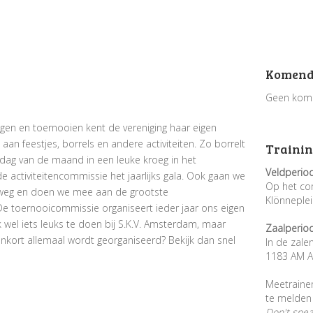
Komend
Geen kom
gen en toernooien kent de vereniging haar eigen
an feestjes, borrels en andere activiteiten. Zo borrelt
Trainin
dag van de maand in een leuke kroeg in het
Veldperio
activiteitencommissie het jaarlijks gala. Ook gaan we
Op het co
e weg en doen we mee aan de grootste
Klönneple
De toernooicommissie organiseert ieder jaar ons eigen
k wel iets leuks te doen bij S.K.V. Amsterdam, maar
Zaalperio
nenkort allemaal wordt georganiseerd? Bekijk dan snel
In de zale
1183 AM A
Meetraine
te melden 
Don't spe