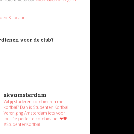
jden & locaties
rdienen voor de club?
skvamsterdam
Wil jij studeren combineren met
korfbal? Dan is Studenten Korfbal
Vereniging Amsterdam iets voor
jou! De perfecte combinatie. ❤🖤
#StudentenKorfbal