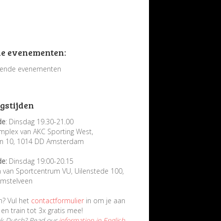
e evenementen:
ende evenementen
gstijden
de
: Dinsdag 19.30-21.00
mplex van AKC Sporting West,
in 10, 1014 DD Amsterdam
de:
Dinsdag 19:00-20.15
n van Sportcentrum VU, Uilenstede 100,
mstelveen
n? Vul het
contactformulier
in om je aan
en train tot 3x gratis mee!
ak Dutch? Read our
information in English