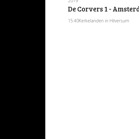
2019
De Corvers 1 - Amster
15:40
Kerkelanden in Hilversum