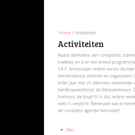
Home
/ Activiteiten
Activiteiten
Naast deelname aan competitie, trainin
tradities en is er een breed programma a
S.K.V. Amsterdam iedere eerste donder
Amsterdamse centrum en organiseert de 
ieder jaar met z’n allen een weekendj
hardloopwedstrijd: de Batavierenrace. 
toernooi: de IJcup! Er is dus iedere wee
niets is verplicht. Benieuwd wat er bin
de complete agenda hieronder!
Alles