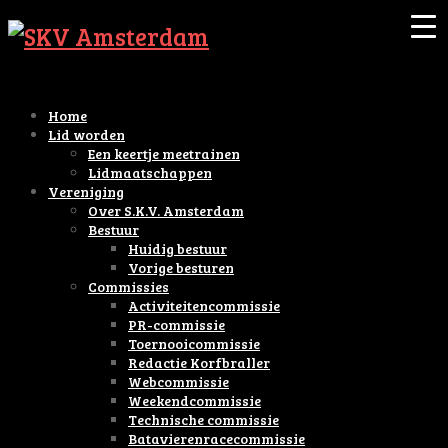
Home
Lid worden
Een keertje meetrainen
Lidmaatschappen
Vereniging
Over S.K.V. Amsterdam
Bestuur
Huidig bestuur
Vorige besturen
Commissies
Activiteitencommissie
PR-commissie
Toernooicommissie
Redactie Korfbraller
Webcommissie
Weekendcommissie
Technische commissie
Batavierenracecommissie