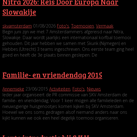
Nitra 2026: Reis Door Europa Naar
Slowakije
skvamsterdam
01/08/2026
Foto's
,
Toernooien
,
Vermaak
Begin juni zijn we met 7 Amsterdammers afgereisd naar Nitra,
Slowakije. Daar wordt jaarlijks een internationaal korfbal toernooi
gehouden. Dit jaar hebben we samen met Skunk (Nijmegen) en
Hebbes (Utrecht) 3 teams ingeschreven. Ons eerste team ging heel
goed en heeft de 3e plaats binnen geslepen. De
Familie- en vriendendag 2015
Annemieke
23/06/2015
Activiteiten
,
Foto's
,
Nieuws
Ieder jaar organiseert de PR commissie van SKV Amsterdam de
familie- en vriendendag. Voor 1 keer mogen alle familieleden en de
nieuwsgierige huisgenootjes komen kijken bij SKV Amsterdam.
Hoewel we ons soms gedragen alsof niemand anders naar ons
kijkt kunnen we ook een heel degelijk toernooi organiseren.