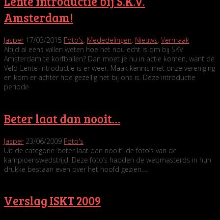
Lente introductie bij S.K.V.
Amsterdam!
Jasper
17/03/2015
Foto's
,
Mededelingen
,
Nieuws
,
Vermaak
Altijd al eens willen weten hoe het nou echt is om bij SKV
Amsterdam te korfballen? Dan moet je nu in actie komen, want de
Veld-Lente-Introductie is er weer. Maak kennis met onze vereniging
en kom er achter hoe gezellig het bij ons is. Deze introductie
periode
Beter laat dan nooit…
Jasper
23/06/2009
Foto's
Uit de categorie ‘beter laat dan nooit’: de foto’s van de
kampioenswedstrijd. Deze foto’s hadden de webmasterds in hun
drukke bestaan even over het hoofd gezien….
Verslag ISKT 2009