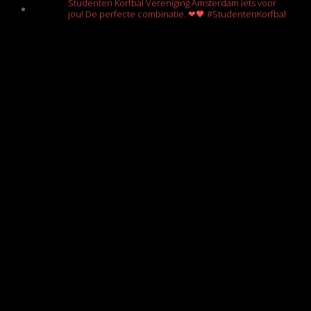
Studenten Korfbal Vereniging Amsterdam iets voor
jou! De perfecte combinatie. ❤🖤 #StudentenKorfbal