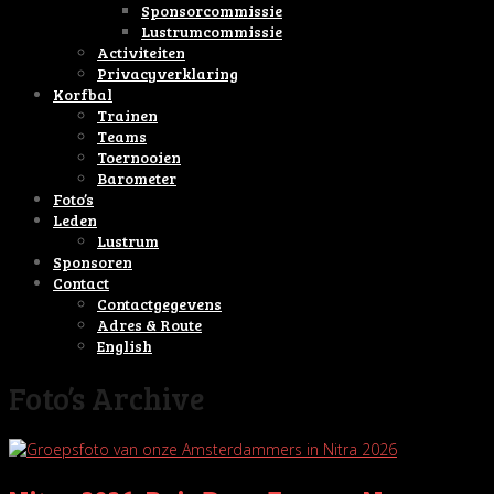
Sponsorcommissie
Lustrumcommissie
Activiteiten
Privacyverklaring
Korfbal
Trainen
Teams
Toernooien
Barometer
Foto’s
Leden
Lustrum
Sponsoren
Contact
Contactgegevens
Adres & Route
English
Foto’s Archive